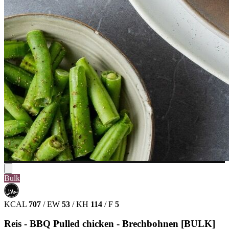
Bulk
حلال
HALAL
KCAL
707
/
EW
53
/
KH
114
/
F
5
Reis - BBQ Pulled chicken - Brechbohnen [BULK]