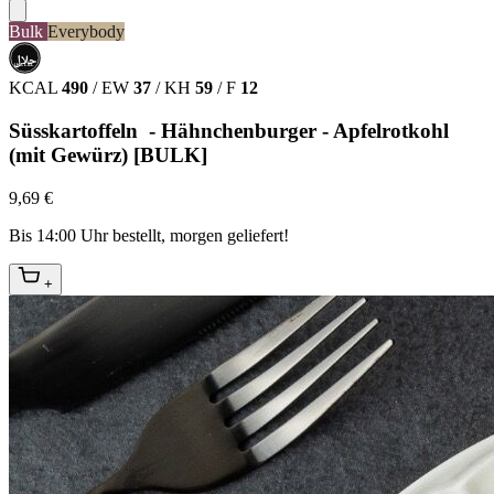
Bulk
Everybody
حلال
HALAL
KCAL
490
/
EW
37
/
KH
59
/
F
12
Süsskartoffeln - Hähnchenburger - Apfelrotkohl
(mit Gewürz) [BULK]
9,69 €
Bis 14:00 Uhr bestellt, morgen geliefert!
+