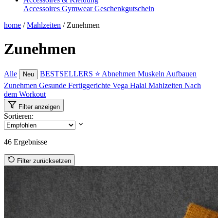
Accessoires
Gymwear
Geschenkgutschein
home
/
Mahlzeiten
/
Zunehmen
Zunehmen
Alle
BESTSELLERS ⭐
Abnehmen
Muskeln Aufbauen
Neu
Zunehmen
Gesunde Fertiggerichte
Vega
Halal Mahlzeiten
Nach
dem Workout
Filter anzeigen
Sortieren:
46
Ergebnisse
Filter zurücksetzen