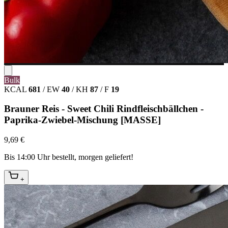
Bulk
KCAL
681
/
EW
40
/
KH
87
/
F
19
Brauner Reis - Sweet Chili Rindfleischbällchen -
Paprika-Zwiebel-Mischung [MASSE]
9,69 €
Bis 14:00 Uhr bestellt, morgen geliefert!
+