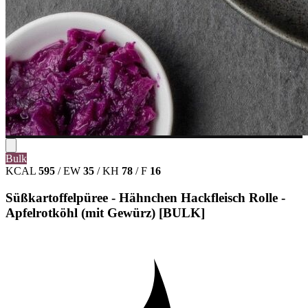
Bulk
KCAL
595
/
EW
35
/
KH
78
/
F
16
Süßkartoffelpüree - Hähnchen Hackfleisch Rolle -
Apfelrotköhl (mit Gewürz) [BULK]