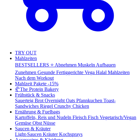
TRY OUT
Mahlzeiten
BESTSELLERS ⭐
Abnehmen
Muskeln Aufbauen
Zunehmen
Gesunde Fertiggerichte
Vega
Halal Mahlzeiten
Nach dem Workout
Mahlzeit Pakete
-15%
🥐
The Protein Bakery
Frühstück & Snacks
Sauerteig Brot
Overnight Oats
Pfannkuchen
Toast-
Sandwiches
Riegel
Crunchy Chicken
Ernährung & Fuelbags
Kartoffeln, Reis und Nudeln
Fleisch
Fisch
Vegetarisch/Vegan
Gemüse
Obst
Nüsse
Saucen & Kräuter
Light-Saucen
Kräuter
Kochsprays
Accessoires & Kleidung