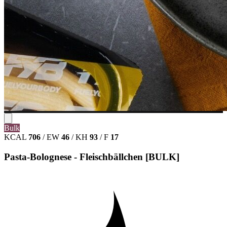
Bulk
KCAL
706
/
EW
46
/
KH
93
/
F
17
Pasta-Bolognese - Fleischbällchen [BULK]