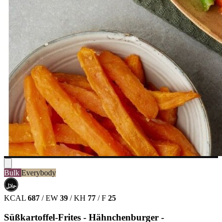
Bulk
Everybody
حلال
HALAL
KCAL
687
/
EW
39
/
KH
77
/
F
25
Süßkartoffel-Frites - Hähnchenburger -