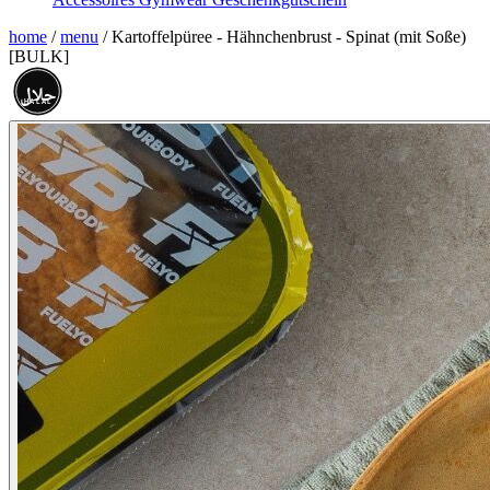
home
/
menu
/
Kartoffelpüree - Hähnchenbrust - Spinat (mit Soße)
[BULK]
حلال
HALAL