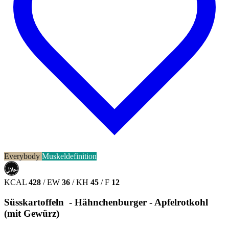
Everybody
Muskeldefinition
حلال
HALAL
KCAL
428
/
EW
36
/
KH
45
/
F
12
Süsskartoffeln - Hähnchenburger - Apfelrotkohl
(mit Gewürz)