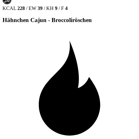
حلال
HALAL
KCAL
228
/
EW
39
/
KH
9
/
F
4
Hähnchen Cajun - Broccoliröschen