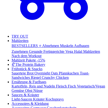
TRY OUT
Mahlzeiten
BESTSELLERS ⭐
Abnehmen
Muskeln Aufbauen
Zunehmen
Gesunde Fertiggerichte
Vega
Halal Mahlzeiten
Nach dem Workout
Mahlzeit Pakete
-15%
🥐
The Protein Bakery
Frühstück & Snacks
Sauerteig Brot
Overnight Oats
Pfannkuchen
Toast-
Sandwiches
Riegel
Crunchy Chicken
Ernährung & Fuelbags
Kartoffeln, Reis und Nudeln
Fleisch
Fisch
Vegetarisch/Vegan
Gemüse
Obst
Nüsse
Saucen & Kräuter
Light-Saucen
Kräuter
Kochsprays
Accessoires & Kleidung
Accessoires
Gymwear
Geschenkgutschein