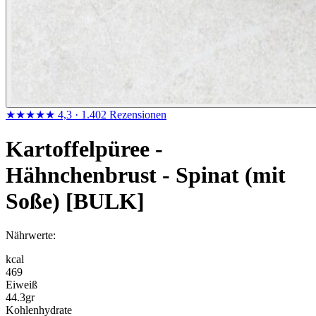
★★★★★
4,3
· 1.402 Rezensionen
Kartoffelpüree -
Hähnchenbrust - Spinat (mit
Soße) [BULK]
Nährwerte:
kcal
469
Eiweiß
44.3
gr
Kohlenhydrate