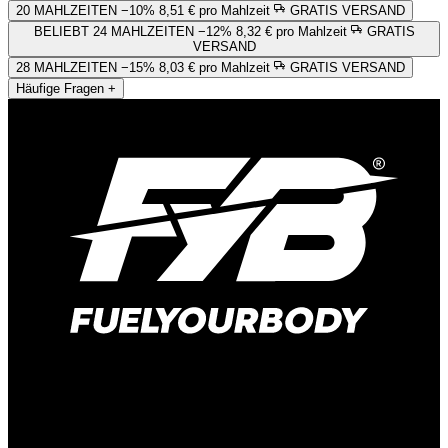
20 MAHLZEITEN
−10%
8,51 € pro Mahlzeit
GRATIS VERSAND
BELIEBT
24 MAHLZEITEN
−12%
8,32 € pro Mahlzeit
GRATIS
VERSAND
28 MAHLZEITEN
−15%
8,03 € pro Mahlzeit
GRATIS VERSAND
Häufige Fragen
+
Hauptstraße 166
41372 Niederkrüchten-Elmpt