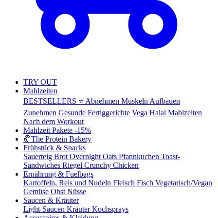
TRY OUT
Mahlzeiten
BESTSELLERS ⭐
Abnehmen
Muskeln Aufbauen
Zunehmen
Gesunde Fertiggerichte
Vega
Halal Mahlzeiten
Nach dem Workout
Mahlzeit Pakete
-15%
🥐
The Protein Bakery
Frühstück & Snacks
Sauerteig Brot
Overnight Oats
Pfannkuchen
Toast-
Sandwiches
Riegel
Crunchy Chicken
Ernährung & Fuelbags
Kartoffeln, Reis und Nudeln
Fleisch
Fisch
Vegetarisch/Vegan
Gemüse
Obst
Nüsse
Saucen & Kräuter
Light-Saucen
Kräuter
Kochsprays
Accessoires & Kleidung