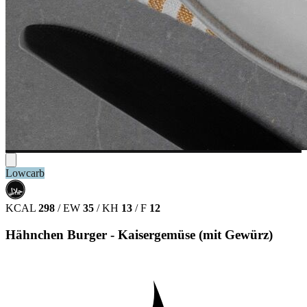
Lowcarb
حلال
HALAL
KCAL
298
/
EW
35
/
KH
13
/
F
12
Hähnchen Burger - Kaisergemüse (mit Gewürz)