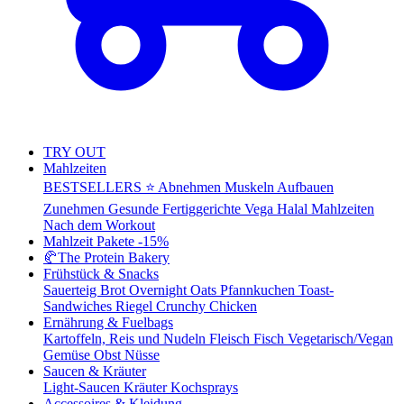
TRY OUT
Mahlzeiten
BESTSELLERS ⭐
Abnehmen
Muskeln Aufbauen
Zunehmen
Gesunde Fertiggerichte
Vega
Halal Mahlzeiten
Nach dem Workout
Mahlzeit Pakete
-15%
🥐
The Protein Bakery
Frühstück & Snacks
Sauerteig Brot
Overnight Oats
Pfannkuchen
Toast-
Sandwiches
Riegel
Crunchy Chicken
Ernährung & Fuelbags
Kartoffeln, Reis und Nudeln
Fleisch
Fisch
Vegetarisch/Vegan
Gemüse
Obst
Nüsse
Saucen & Kräuter
Light-Saucen
Kräuter
Kochsprays
Accessoires & Kleidung