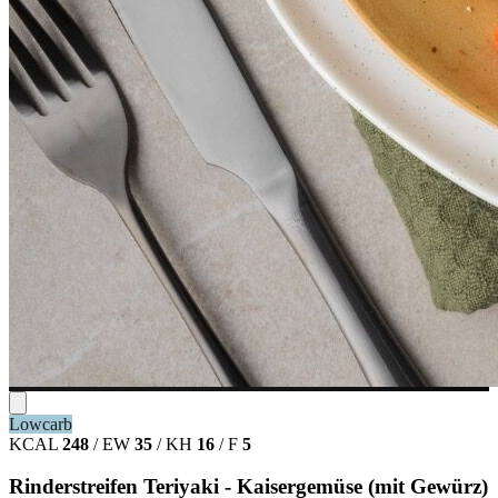
Lowcarb
KCAL
248
/
EW
35
/
KH
16
/
F
5
Rinderstreifen Teriyaki - Kaisergemüse (mit Gewürz)