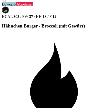
Lowcarb
Abnehmen
حلال
HALAL
KCAL
303
/
EW
37
/
KH
13
/
F
12
Hähnchen Burger - Broccoli (mit Gewürz)