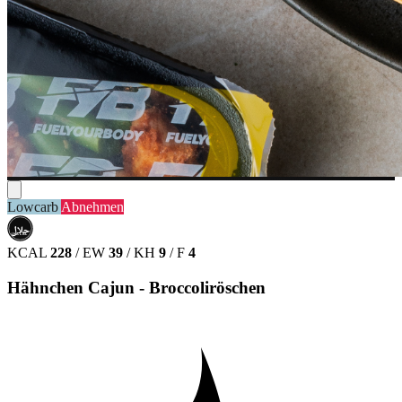
Lowcarb
Abnehmen
حلال
HALAL
KCAL
228
/
EW
39
/
KH
9
/
F
4
Hähnchen Cajun - Broccoliröschen