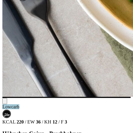
Lowcarb
حلال
HALAL
KCAL
220
/
EW
36
/
KH
12
/
F
3