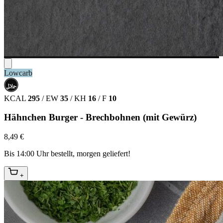
Lowcarb
حلال
HALAL
KCAL
295
/
EW
35
/
KH
16
/
F
10
Hähnchen Burger - Brechbohnen (mit Gewürz)
8,49 €
Bis 14:00 Uhr bestellt, morgen geliefert!
+