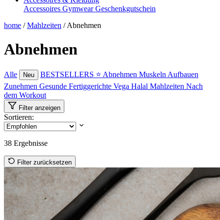
Accessoires
Gymwear
Geschenkgutschein
home
/
Mahlzeiten
/
Abnehmen
Abnehmen
Alle
BESTSELLERS ⭐
Abnehmen
Muskeln Aufbauen
Neu
Zunehmen
Gesunde Fertiggerichte
Vega
Halal Mahlzeiten
Nach
dem Workout
Filter anzeigen
Sortieren:
38
Ergebnisse
Filter zurücksetzen