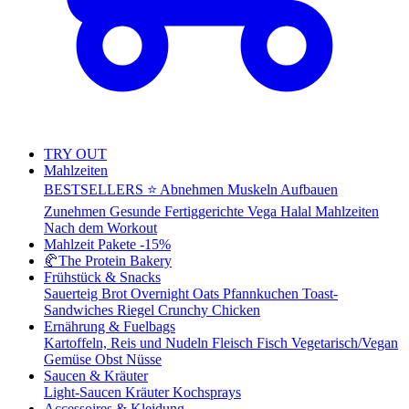
TRY OUT
Mahlzeiten
BESTSELLERS ⭐
Abnehmen
Muskeln Aufbauen
Zunehmen
Gesunde Fertiggerichte
Vega
Halal Mahlzeiten
Nach dem Workout
Mahlzeit Pakete
-15%
🥐
The Protein Bakery
Frühstück & Snacks
Sauerteig Brot
Overnight Oats
Pfannkuchen
Toast-
Sandwiches
Riegel
Crunchy Chicken
Ernährung & Fuelbags
Kartoffeln, Reis und Nudeln
Fleisch
Fisch
Vegetarisch/Vegan
Gemüse
Obst
Nüsse
Saucen & Kräuter
Light-Saucen
Kräuter
Kochsprays
Accessoires & Kleidung