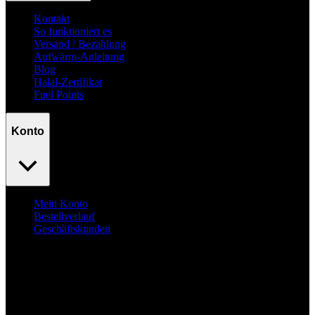
Kontakt
So funktioniert es
Versand / Bezahlung
Aufwärm-Anleitung
Blog
Halal-Zertifikat
Fuel Points
Konto
Mein Konto
Bestellverlauf
Geschäftskunden
Surpass
your goals.
No excuses.
© Fuelyourbody B.V. 2026. Alle Rechte vorbehalten.