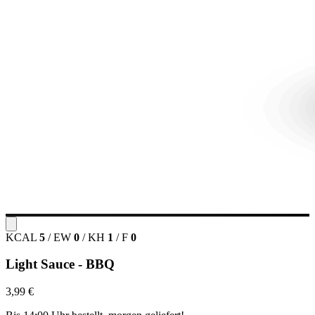
KCAL
5
/
EW
0
/
KH
1
/
F
0
Light Sauce - BBQ
3,99 €