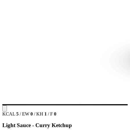
KCAL
5
/
EW
0
/
KH
1
/
F
0
Light Sauce - Curry Ketchup