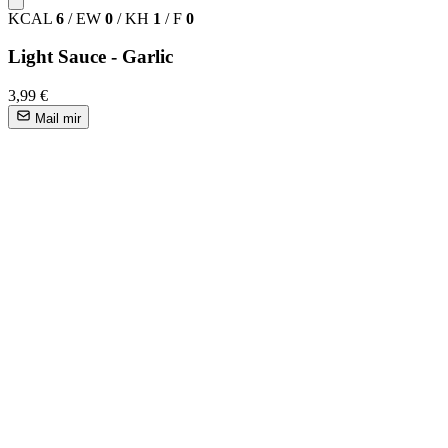
KCAL
6
/
EW
0
/
KH
1
/
F
0
Light Sauce - Garlic
3,99 €
Mail mir