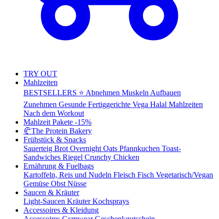
TRY OUT
Mahlzeiten
BESTSELLERS ⭐
Abnehmen
Muskeln Aufbauen
Zunehmen
Gesunde Fertiggerichte
Vega
Halal Mahlzeiten
Nach dem Workout
Mahlzeit Pakete
-15%
🥐
The Protein Bakery
Frühstück & Snacks
Sauerteig Brot
Overnight Oats
Pfannkuchen
Toast-
Sandwiches
Riegel
Crunchy Chicken
Ernährung & Fuelbags
Kartoffeln, Reis und Nudeln
Fleisch
Fisch
Vegetarisch/Vegan
Gemüse
Obst
Nüsse
Saucen & Kräuter
Light-Saucen
Kräuter
Kochsprays
Accessoires & Kleidung
Accessoires
Gymwear
Geschenkgutschein