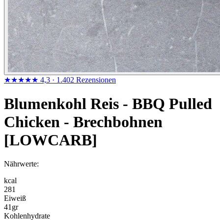
★★★★★
4,3
· 1.402 Rezensionen
Blumenkohl Reis - BBQ Pulled
Chicken - Brechbohnen
[LOWCARB]
Nährwerte:
kcal
281
Eiweiß
41
gr
Kohlenhydrate