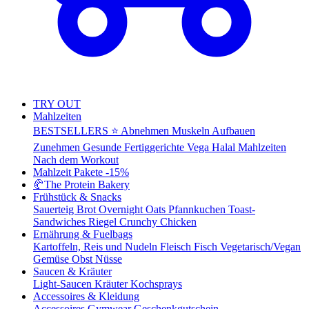
TRY OUT
Mahlzeiten
BESTSELLERS ⭐
Abnehmen
Muskeln Aufbauen
Zunehmen
Gesunde Fertiggerichte
Vega
Halal Mahlzeiten
Nach dem Workout
Mahlzeit Pakete
-15%
🥐
The Protein Bakery
Frühstück & Snacks
Sauerteig Brot
Overnight Oats
Pfannkuchen
Toast-
Sandwiches
Riegel
Crunchy Chicken
Ernährung & Fuelbags
Kartoffeln, Reis und Nudeln
Fleisch
Fisch
Vegetarisch/Vegan
Gemüse
Obst
Nüsse
Saucen & Kräuter
Light-Saucen
Kräuter
Kochsprays
Accessoires & Kleidung
Accessoires
Gymwear
Geschenkgutschein