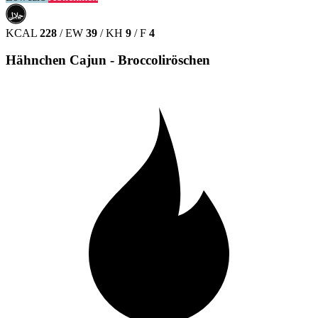
حلال
HALAL
KCAL
228
/
EW
39
/
KH
9
/
F
4
Hähnchen Cajun - Broccoliröschen