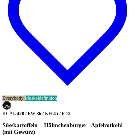
Everybody
Muskeldefinition
حلال
HALAL
KCAL
428
/
EW
36
/
KH
45
/
F
12
Süsskartoffeln - Hähnchenburger - Apfelrotkohl
(mit Gewürz)