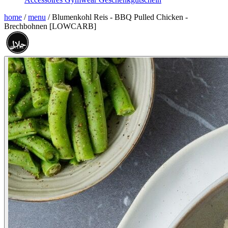
home
/
menu
/
Blumenkohl Reis - BBQ Pulled Chicken -
Brechbohnen [LOWCARB]
حلال
HALAL