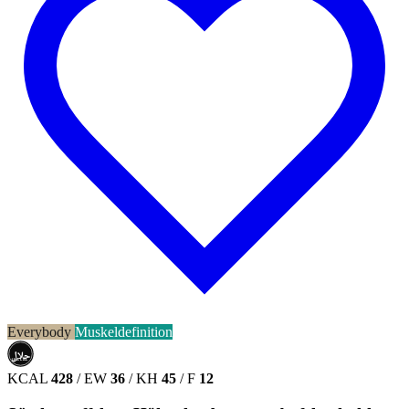
Everybody
Muskeldefinition
حلال
HALAL
KCAL
428
/
EW
36
/
KH
45
/
F
12