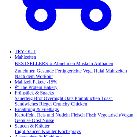
TRY OUT
Mahlzeiten
BESTSELLERS ⭐
Abnehmen
Muskeln Aufbauen
Zunehmen
Gesunde Fertiggerichte
Vega
Halal Mahlzeiten
Nach dem Workout
Mahlzeit Pakete
-15%
🥐
The Protein Bakery
Frühstück & Snacks
Sauerteig Brot
Overnight Oats
Pfannkuchen
Toast-
Sandwiches
Riegel
Crunchy Chicken
Ernährung & Fuelbags
Kartoffeln, Reis und Nudeln
Fleisch
Fisch
Vegetarisch/Vegan
Gemüse
Obst
Nüsse
Saucen & Kräuter
Light-Saucen
Kräuter
Kochsprays
Accessoires & Kleidung