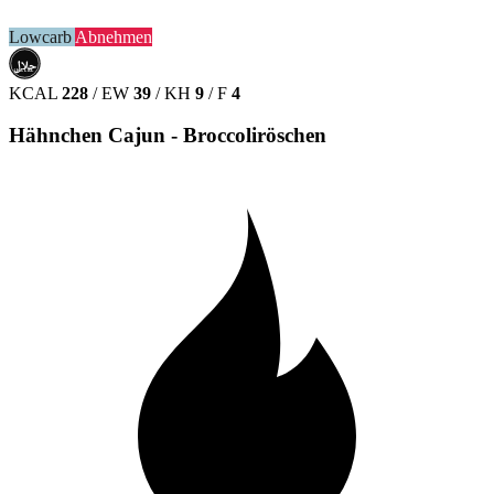
Lowcarb
Abnehmen
حلال
HALAL
KCAL
228
/
EW
39
/
KH
9
/
F
4
Hähnchen Cajun - Broccoliröschen