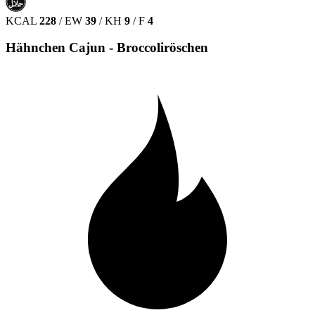
حلال
HALAL
KCAL
228
/
EW
39
/
KH
9
/
F
4
Hähnchen Cajun - Broccoliröschen