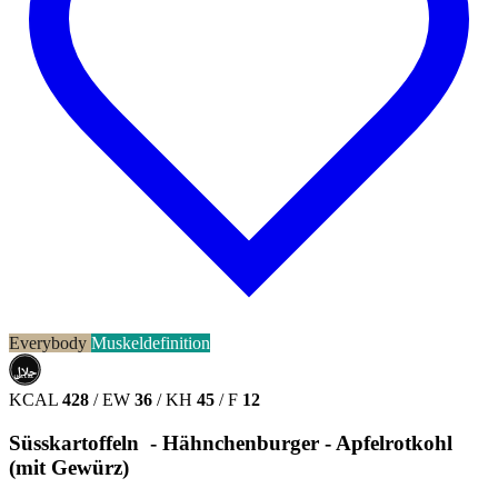
Everybody
Muskeldefinition
حلال
HALAL
KCAL
428
/
EW
36
/
KH
45
/
F
12
Süsskartoffeln - Hähnchenburger - Apfelrotkohl
(mit Gewürz)