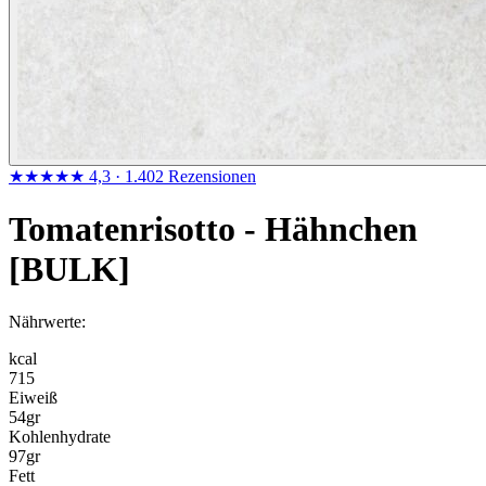
★★★★★
4,3
· 1.402 Rezensionen
Tomatenrisotto - Hähnchen
[BULK]
Nährwerte:
kcal
715
Eiweiß
54
gr
Kohlenhydrate
97
gr
Fett