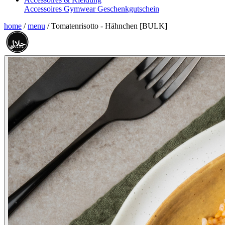
Accessoires
Gymwear
Geschenkgutschein
home
/
menu
/
Tomatenrisotto - Hähnchen [BULK]
حلال
HALAL