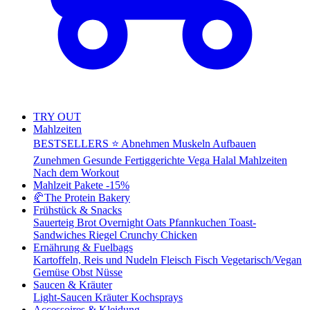
TRY OUT
Mahlzeiten
BESTSELLERS ⭐
Abnehmen
Muskeln Aufbauen
Zunehmen
Gesunde Fertiggerichte
Vega
Halal Mahlzeiten
Nach dem Workout
Mahlzeit Pakete
-15%
🥐
The Protein Bakery
Frühstück & Snacks
Sauerteig Brot
Overnight Oats
Pfannkuchen
Toast-
Sandwiches
Riegel
Crunchy Chicken
Ernährung & Fuelbags
Kartoffeln, Reis und Nudeln
Fleisch
Fisch
Vegetarisch/Vegan
Gemüse
Obst
Nüsse
Saucen & Kräuter
Light-Saucen
Kräuter
Kochsprays
Accessoires & Kleidung