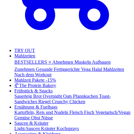
TRY OUT
Mahlzeiten
BESTSELLERS ⭐
Abnehmen
Muskeln Aufbauen
Zunehmen
Gesunde Fertiggerichte
Vega
Halal Mahlzeiten
Nach dem Workout
Mahlzeit Pakete
-15%
🥐
The Protein Bakery
Frühstück & Snacks
Sauerteig Brot
Overnight Oats
Pfannkuchen
Toast-
Sandwiches
Riegel
Crunchy Chicken
Ernährung & Fuelbags
Kartoffeln, Reis und Nudeln
Fleisch
Fisch
Vegetarisch/Vegan
Gemüse
Obst
Nüsse
Saucen & Kräuter
Light-Saucen
Kräuter
Kochsprays
Accessoires & Kleidung