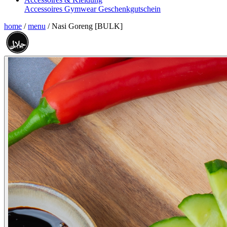
Accessoires
Gymwear
Geschenkgutschein
home
/
menu
/
Nasi Goreng [BULK]
حلال
HALAL