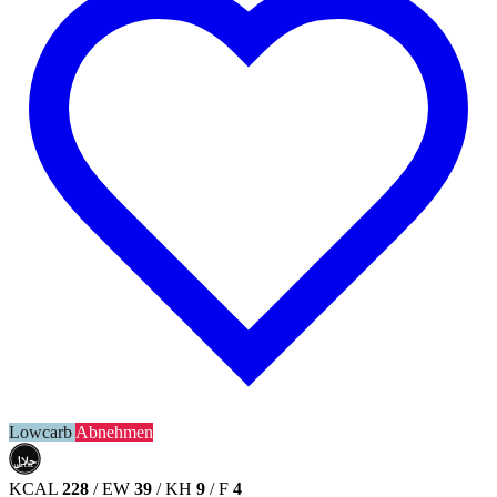
Lowcarb
Abnehmen
حلال
HALAL
KCAL
228
/
EW
39
/
KH
9
/
F
4