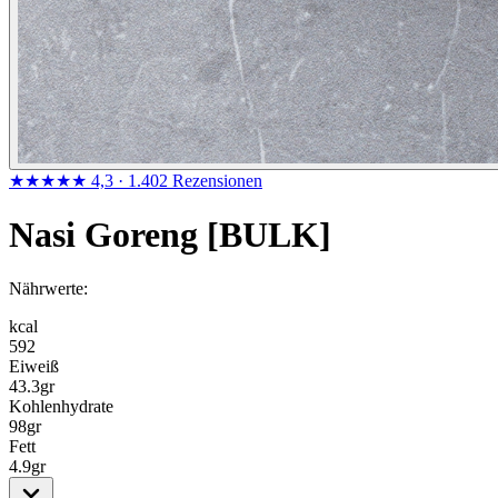
★★★★★
4,3
· 1.402 Rezensionen
Nasi Goreng [BULK]
Nährwerte:
kcal
592
Eiweiß
43.3
gr
Kohlenhydrate
98
gr
Fett
4.9
gr