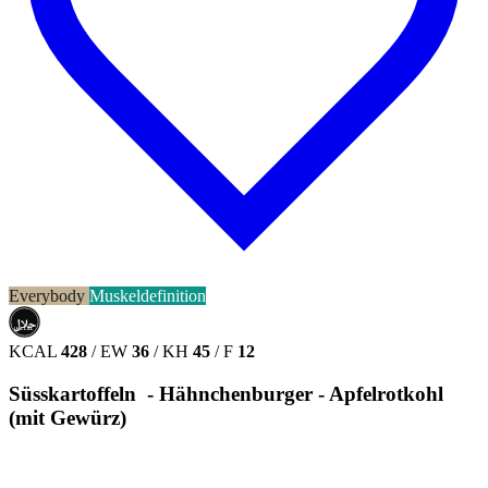
Everybody
Muskeldefinition
حلال
HALAL
KCAL
428
/
EW
36
/
KH
45
/
F
12
Süsskartoffeln - Hähnchenburger - Apfelrotkohl
(mit Gewürz)