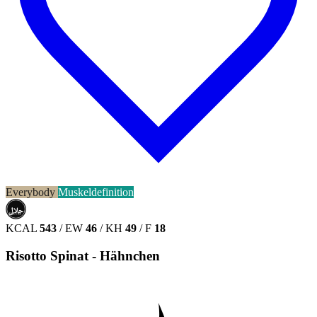
Everybody
Muskeldefinition
حلال
HALAL
KCAL
543
/
EW
46
/
KH
49
/
F
18
Risotto Spinat - Hähnchen