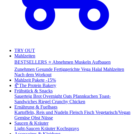
TRY OUT
Mahlzeiten
BESTSELLERS ⭐
Abnehmen
Muskeln Aufbauen
Zunehmen
Gesunde Fertiggerichte
Vega
Halal Mahlzeiten
Nach dem Workout
Mahlzeit Pakete
-15%
🥐
The Protein Bakery
Frühstück & Snacks
Sauerteig Brot
Overnight Oats
Pfannkuchen
Toast-
Sandwiches
Riegel
Crunchy Chicken
Ernährung & Fuelbags
Kartoffeln, Reis und Nudeln
Fleisch
Fisch
Vegetarisch/Vegan
Gemüse
Obst
Nüsse
Saucen & Kräuter
Light-Saucen
Kräuter
Kochsprays
Accessoires & Kleidung