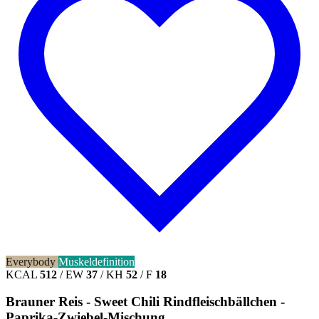
Everybody
Muskeldefinition
KCAL
512
/
EW
37
/
KH
52
/
F
18
Brauner Reis - Sweet Chili Rindfleischbällchen -
Paprika-Zwiebel-Mischung