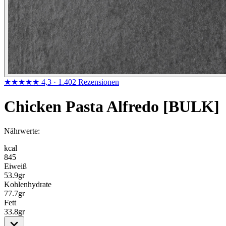
★★★★★
4,3
· 1.402 Rezensionen
Chicken Pasta Alfredo [BULK]
Nährwerte:
kcal
845
Eiweiß
53.9
gr
Kohlenhydrate
77.7
gr
Fett
33.8
gr