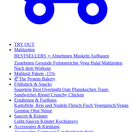
TRY OUT
Mahlzeiten
BESTSELLERS ⭐
Abnehmen
Muskeln Aufbauen
Zunehmen
Gesunde Fertiggerichte
Vega
Halal Mahlzeiten
Nach dem Workout
Mahlzeit Pakete
-15%
🥐
The Protein Bakery
Frühstück & Snacks
Sauerteig Brot
Overnight Oats
Pfannkuchen
Toast-
Sandwiches
Riegel
Crunchy Chicken
Ernährung & Fuelbags
Kartoffeln, Reis und Nudeln
Fleisch
Fisch
Vegetarisch/Vegan
Gemüse
Obst
Nüsse
Saucen & Kräuter
Light-Saucen
Kräuter
Kochsprays
Accessoires & Kleidung
Accessoires
Gymwear
Geschenkgutschein