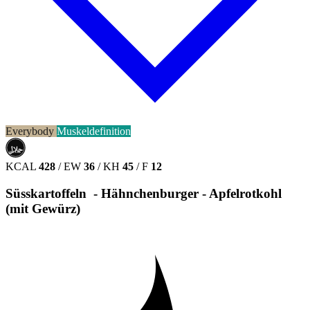
Everybody
Muskeldefinition
حلال
HALAL
KCAL
428
/
EW
36
/
KH
45
/
F
12
Süsskartoffeln - Hähnchenburger - Apfelrotkohl
(mit Gewürz)