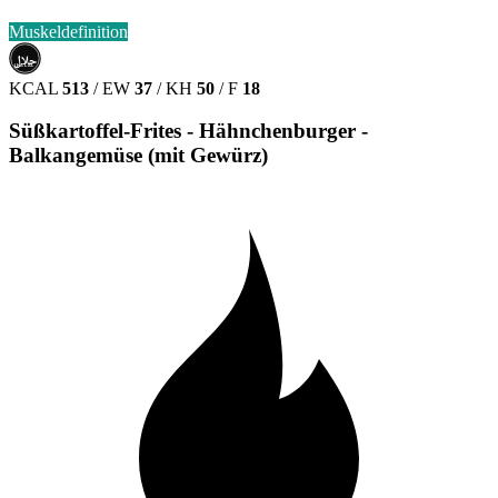
Muskeldefinition
حلال
HALAL
KCAL
513
/
EW
37
/
KH
50
/
F
18
Süßkartoffel-Frites - Hähnchenburger -
Balkangemüse (mit Gewürz)