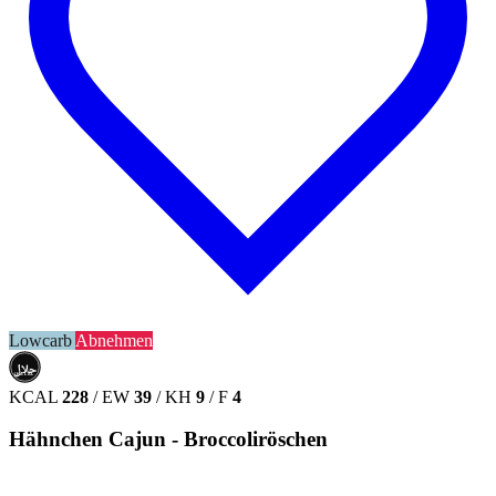
Lowcarb
Abnehmen
حلال
HALAL
KCAL
228
/
EW
39
/
KH
9
/
F
4
Hähnchen Cajun - Broccoliröschen