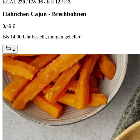
KCAL
220
/
EW
36
/
KH
12
/
F
3
Hähnchen Cajun - Brechbohnen
8,49 €
Bis 14:00 Uhr bestellt, morgen geliefert!
+