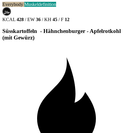
Everybody
Muskeldefinition
حلال
HALAL
KCAL
428
/
EW
36
/
KH
45
/
F
12
Süsskartoffeln - Hähnchenburger - Apfelrotkohl
(mit Gewürz)