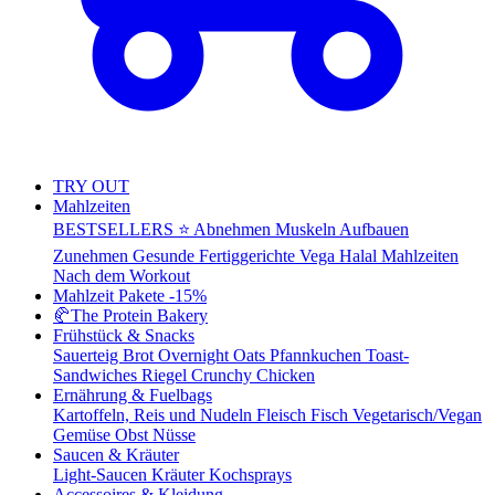
TRY OUT
Mahlzeiten
BESTSELLERS ⭐
Abnehmen
Muskeln Aufbauen
Zunehmen
Gesunde Fertiggerichte
Vega
Halal Mahlzeiten
Nach dem Workout
Mahlzeit Pakete
-15%
🥐
The Protein Bakery
Frühstück & Snacks
Sauerteig Brot
Overnight Oats
Pfannkuchen
Toast-
Sandwiches
Riegel
Crunchy Chicken
Ernährung & Fuelbags
Kartoffeln, Reis und Nudeln
Fleisch
Fisch
Vegetarisch/Vegan
Gemüse
Obst
Nüsse
Saucen & Kräuter
Light-Saucen
Kräuter
Kochsprays
Accessoires & Kleidung