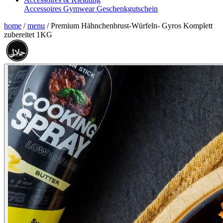
Accessoires
Gymwear
Geschenkgutschein
home
/
menu
/
Premium Hähnchenbrust-Würfeln- Gyros Komplett
zubereitet 1KG
حلال
HALAL