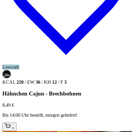
Lowcarb
حلال
HALAL
KCAL
220
/
EW
36
/
KH
12
/
F
3
Hähnchen Cajun - Brechbohnen
8,49 €
Bis 14:00 Uhr bestellt, morgen geliefert!
+