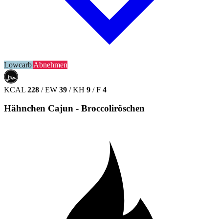
Lowcarb
Abnehmen
حلال
HALAL
KCAL
228
/
EW
39
/
KH
9
/
F
4
Hähnchen Cajun - Broccoliröschen