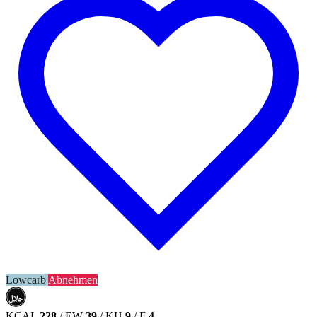
Lowcarb
Abnehmen
حلال
HALAL
KCAL
228
/
EW
39
/
KH
9
/
F
4