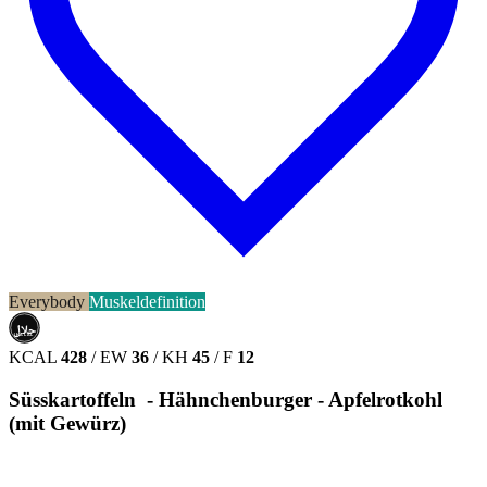
Everybody
Muskeldefinition
حلال
HALAL
KCAL
428
/
EW
36
/
KH
45
/
F
12
Süsskartoffeln - Hähnchenburger - Apfelrotkohl
(mit Gewürz)