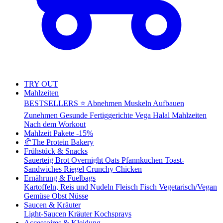
TRY OUT
Mahlzeiten
BESTSELLERS ⭐
Abnehmen
Muskeln Aufbauen
Zunehmen
Gesunde Fertiggerichte
Vega
Halal Mahlzeiten
Nach dem Workout
Mahlzeit Pakete
-15%
🥐
The Protein Bakery
Frühstück & Snacks
Sauerteig Brot
Overnight Oats
Pfannkuchen
Toast-
Sandwiches
Riegel
Crunchy Chicken
Ernährung & Fuelbags
Kartoffeln, Reis und Nudeln
Fleisch
Fisch
Vegetarisch/Vegan
Gemüse
Obst
Nüsse
Saucen & Kräuter
Light-Saucen
Kräuter
Kochsprays
Accessoires & Kleidung