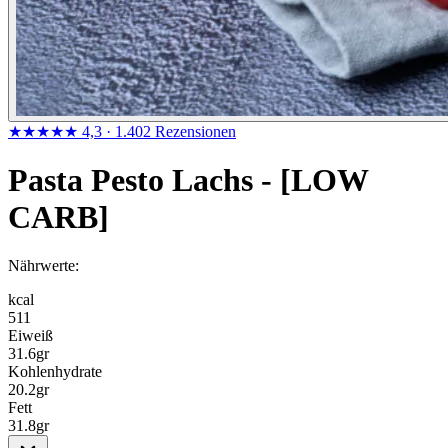
★★★★★
4,3
· 1.402 Rezensionen
Pasta Pesto Lachs - [LOW
CARB]
Nährwerte:
kcal
511
Eiweiß
31.6
gr
Kohlenhydrate
20.2
gr
Fett
31.8
gr