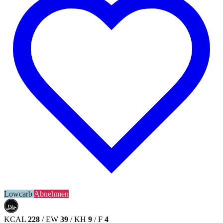
Lowcarb
Abnehmen
حلال
HALAL
KCAL
228
/
EW
39
/
KH
9
/
F
4