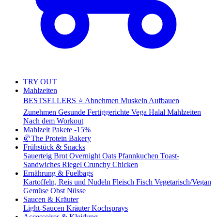
TRY OUT
Mahlzeiten
BESTSELLERS ⭐
Abnehmen
Muskeln Aufbauen
Zunehmen
Gesunde Fertiggerichte
Vega
Halal Mahlzeiten
Nach dem Workout
Mahlzeit Pakete
-15%
🥐
The Protein Bakery
Frühstück & Snacks
Sauerteig Brot
Overnight Oats
Pfannkuchen
Toast-
Sandwiches
Riegel
Crunchy Chicken
Ernährung & Fuelbags
Kartoffeln, Reis und Nudeln
Fleisch
Fisch
Vegetarisch/Vegan
Gemüse
Obst
Nüsse
Saucen & Kräuter
Light-Saucen
Kräuter
Kochsprays
Accessoires & Kleidung