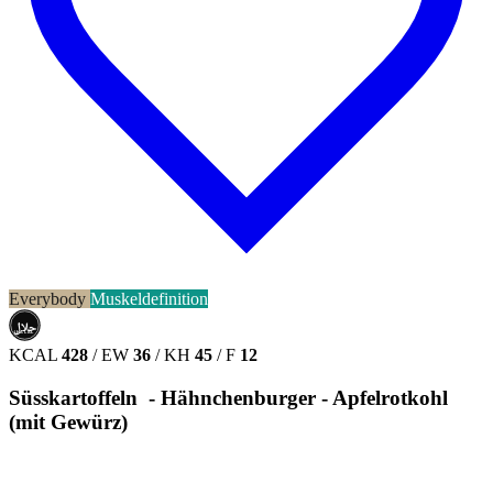
Everybody
Muskeldefinition
حلال
HALAL
KCAL
428
/
EW
36
/
KH
45
/
F
12
Süsskartoffeln - Hähnchenburger - Apfelrotkohl
(mit Gewürz)