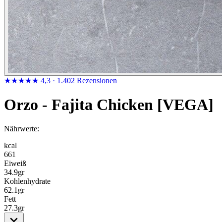
★★★★★
4,3
· 1.402 Rezensionen
Orzo - Fajita Chicken [VEGA]
Nährwerte:
kcal
661
Eiweiß
34.9
gr
Kohlenhydrate
62.1
gr
Fett
27.3
gr