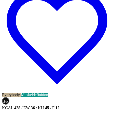
Everybody
Muskeldefinition
حلال
HALAL
KCAL
428
/
EW
36
/
KH
45
/
F
12