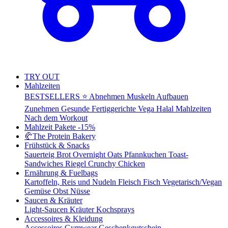
TRY OUT
Mahlzeiten
BESTSELLERS ⭐
Abnehmen
Muskeln Aufbauen
Zunehmen
Gesunde Fertiggerichte
Vega
Halal Mahlzeiten
Nach dem Workout
Mahlzeit Pakete
-15%
🥐
The Protein Bakery
Frühstück & Snacks
Sauerteig Brot
Overnight Oats
Pfannkuchen
Toast-
Sandwiches
Riegel
Crunchy Chicken
Ernährung & Fuelbags
Kartoffeln, Reis und Nudeln
Fleisch
Fisch
Vegetarisch/Vegan
Gemüse
Obst
Nüsse
Saucen & Kräuter
Light-Saucen
Kräuter
Kochsprays
Accessoires & Kleidung
Accessoires
Gymwear
Geschenkgutschein