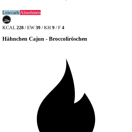
Lowcarb
Abnehmen
حلال
HALAL
KCAL
228
/
EW
39
/
KH
9
/
F
4
Hähnchen Cajun - Broccoliröschen