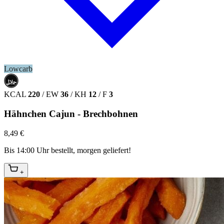
Lowcarb
حلال
HALAL
KCAL
220
/
EW
36
/
KH
12
/
F
3
Hähnchen Cajun - Brechbohnen
8,49 €
Bis 14:00 Uhr bestellt, morgen geliefert!
+