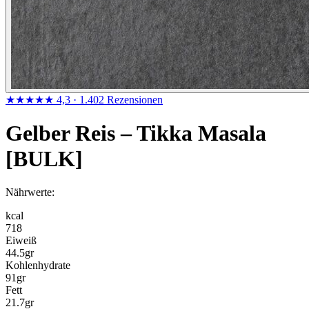
★★★★★
4,3
· 1.402 Rezensionen
Gelber Reis – Tikka Masala
[BULK]
Nährwerte:
kcal
718
Eiweiß
44.5
gr
Kohlenhydrate
91
gr
Fett
21.7
gr