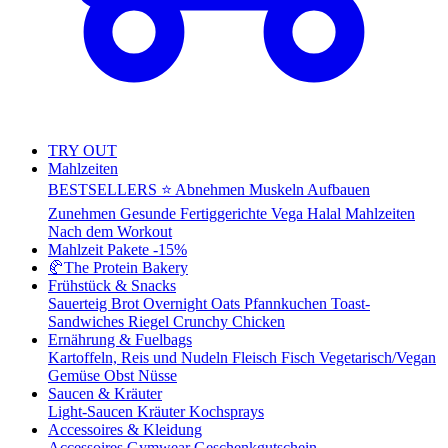
TRY OUT
Mahlzeiten
BESTSELLERS ⭐
Abnehmen
Muskeln Aufbauen
Zunehmen
Gesunde Fertiggerichte
Vega
Halal Mahlzeiten
Nach dem Workout
Mahlzeit Pakete
-15%
🥐
The Protein Bakery
Frühstück & Snacks
Sauerteig Brot
Overnight Oats
Pfannkuchen
Toast-
Sandwiches
Riegel
Crunchy Chicken
Ernährung & Fuelbags
Kartoffeln, Reis und Nudeln
Fleisch
Fisch
Vegetarisch/Vegan
Gemüse
Obst
Nüsse
Saucen & Kräuter
Light-Saucen
Kräuter
Kochsprays
Accessoires & Kleidung
Accessoires
Gymwear
Geschenkgutschein