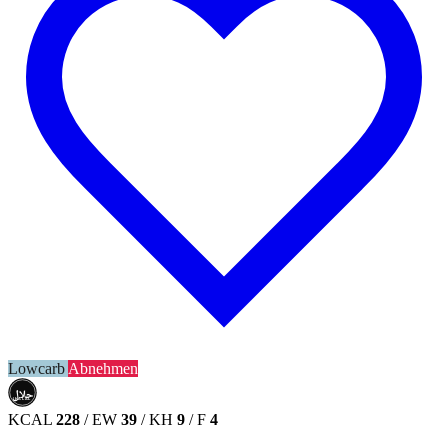
Lowcarb
Abnehmen
حلال
HALAL
KCAL
228
/
EW
39
/
KH
9
/
F
4