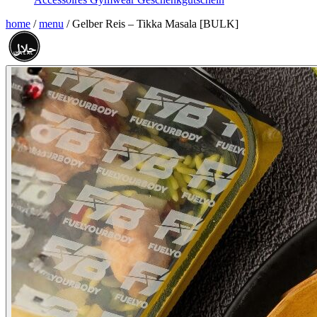
home
/
menu
/
Gelber Reis – Tikka Masala [BULK]
حلال
HALAL