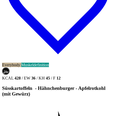
Everybody
Muskeldefinition
حلال
HALAL
KCAL
428
/
EW
36
/
KH
45
/
F
12
Süsskartoffeln - Hähnchenburger - Apfelrotkohl
(mit Gewürz)