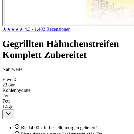
★★★★★
4,3
· 1.402 Rezensionen
Gegrillten Hähnchenstreifen
Komplett Zubereitet
Nährwerte:
Eiweiß
23.8
gr
Kohlenhydrate
2
gr
Fett
1.5
gr
Bis 14:00 Uhr bestellt, morgen geliefert!