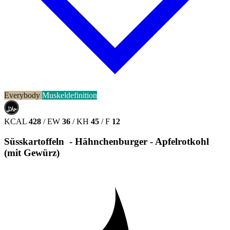
Everybody
Muskeldefinition
حلال
HALAL
KCAL
428
/
EW
36
/
KH
45
/
F
12
Süsskartoffeln - Hähnchenburger - Apfelrotkohl
(mit Gewürz)