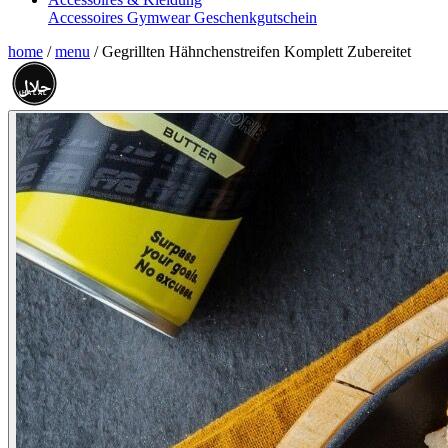
Accessoires
Gymwear
Geschenkgutschein
home
/
menu
/
Gegrillten Hähnchenstreifen Komplett Zubereitet
حلال
HALAL