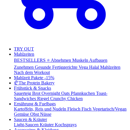
TRY OUT
Mahlzeiten
BESTSELLERS ⭐
Abnehmen
Muskeln Aufbauen
Zunehmen
Gesunde Fertiggerichte
Vega
Halal Mahlzeiten
Nach dem Workout
Mahlzeit Pakete
-15%
🥐
The Protein Bakery
Frühstück & Snacks
Sauerteig Brot
Overnight Oats
Pfannkuchen
Toast-
Sandwiches
Riegel
Crunchy Chicken
Ernährung & Fuelbags
Kartoffeln, Reis und Nudeln
Fleisch
Fisch
Vegetarisch/Vegan
Gemüse
Obst
Nüsse
Saucen & Kräuter
Light-Saucen
Kräuter
Kochsprays
Accessoires & Kleidung