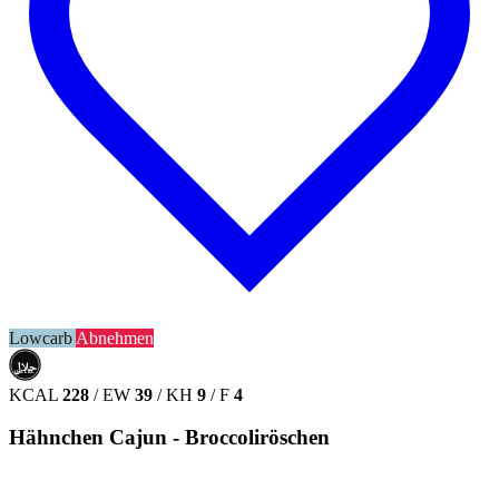
Lowcarb
Abnehmen
حلال
HALAL
KCAL
228
/
EW
39
/
KH
9
/
F
4
Hähnchen Cajun - Broccoliröschen