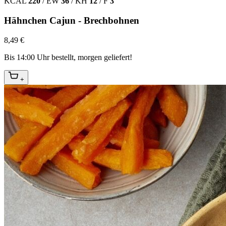
KCAL
220
/
EW
36
/
KH
12
/
F
3
Hähnchen Cajun - Brechbohnen
8,49 €
Bis 14:00 Uhr bestellt, morgen geliefert!
+