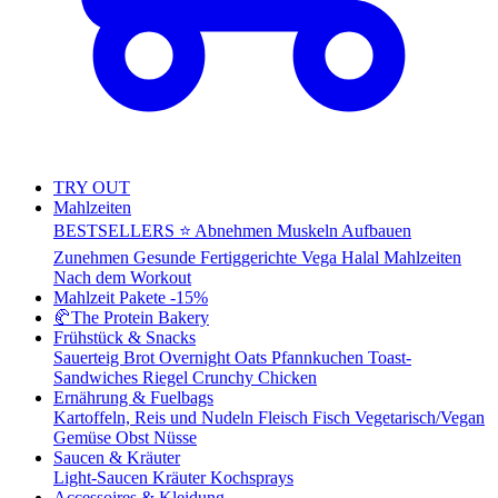
TRY OUT
Mahlzeiten
BESTSELLERS ⭐
Abnehmen
Muskeln Aufbauen
Zunehmen
Gesunde Fertiggerichte
Vega
Halal Mahlzeiten
Nach dem Workout
Mahlzeit Pakete
-15%
🥐
The Protein Bakery
Frühstück & Snacks
Sauerteig Brot
Overnight Oats
Pfannkuchen
Toast-
Sandwiches
Riegel
Crunchy Chicken
Ernährung & Fuelbags
Kartoffeln, Reis und Nudeln
Fleisch
Fisch
Vegetarisch/Vegan
Gemüse
Obst
Nüsse
Saucen & Kräuter
Light-Saucen
Kräuter
Kochsprays
Accessoires & Kleidung