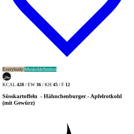
Everybody
Muskeldefinition
حلال
HALAL
KCAL
428
/
EW
36
/
KH
45
/
F
12
Süsskartoffeln - Hähnchenburger - Apfelrotkohl
(mit Gewürz)