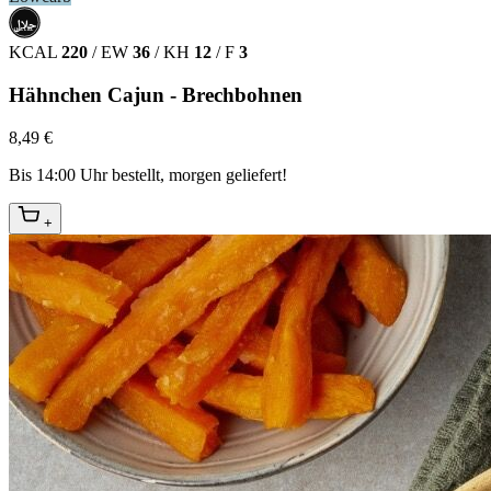
حلال
HALAL
KCAL
220
/
EW
36
/
KH
12
/
F
3
Hähnchen Cajun - Brechbohnen
8,49 €
Bis 14:00 Uhr bestellt, morgen geliefert!
+