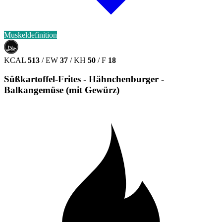
Muskeldefinition
حلال
HALAL
KCAL
513
/
EW
37
/
KH
50
/
F
18
Süßkartoffel-Frites - Hähnchenburger -
Balkangemüse (mit Gewürz)