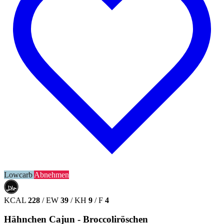
Lowcarb
Abnehmen
حلال
HALAL
KCAL
228
/
EW
39
/
KH
9
/
F
4
Hähnchen Cajun - Broccoliröschen