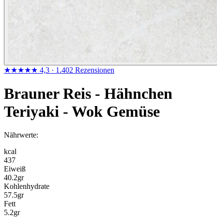
★★★★★
4,3
· 1.402 Rezensionen
Brauner Reis - Hähnchen
Teriyaki - Wok Gemüse
Nährwerte:
kcal
437
Eiweiß
40.2
gr
Kohlenhydrate
57.5
gr
Fett
5.2
gr