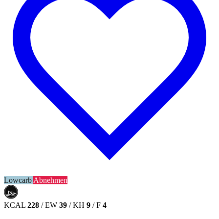
Lowcarb
Abnehmen
حلال
HALAL
KCAL
228
/
EW
39
/
KH
9
/
F
4