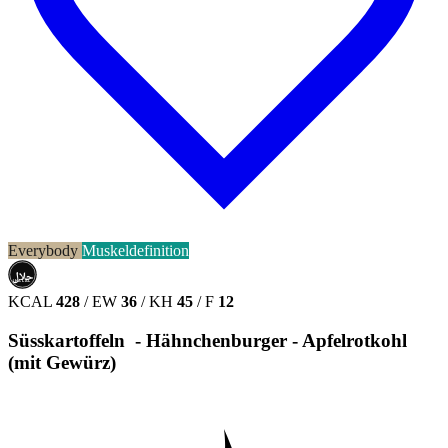
Everybody
Muskeldefinition
حلال
HALAL
KCAL
428
/
EW
36
/
KH
45
/
F
12
Süsskartoffeln - Hähnchenburger - Apfelrotkohl
(mit Gewürz)