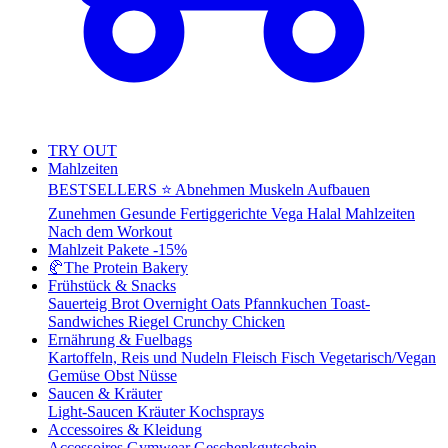
TRY OUT
Mahlzeiten
BESTSELLERS ⭐
Abnehmen
Muskeln Aufbauen
Zunehmen
Gesunde Fertiggerichte
Vega
Halal Mahlzeiten
Nach dem Workout
Mahlzeit Pakete
-15%
🥐
The Protein Bakery
Frühstück & Snacks
Sauerteig Brot
Overnight Oats
Pfannkuchen
Toast-
Sandwiches
Riegel
Crunchy Chicken
Ernährung & Fuelbags
Kartoffeln, Reis und Nudeln
Fleisch
Fisch
Vegetarisch/Vegan
Gemüse
Obst
Nüsse
Saucen & Kräuter
Light-Saucen
Kräuter
Kochsprays
Accessoires & Kleidung
Accessoires
Gymwear
Geschenkgutschein