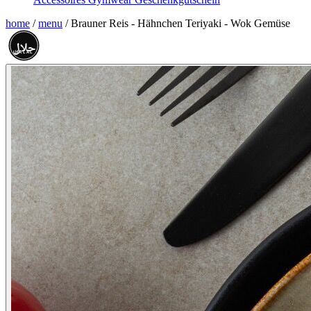
home
/
menu
/
Brauner Reis - Hähnchen Teriyaki - Wok Gemüse
حلال
HALAL