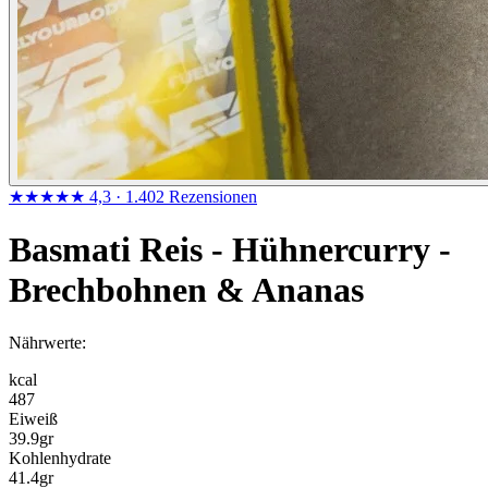
★★★★★
4,3
· 1.402 Rezensionen
Basmati Reis - Hühnercurry -
Brechbohnen & Ananas
Nährwerte:
kcal
487
Eiweiß
39.9
gr
Kohlenhydrate
41.4
gr