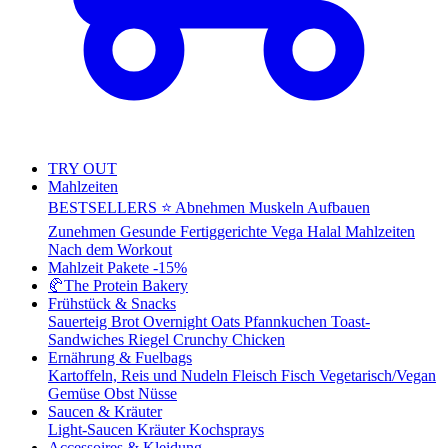
TRY OUT
Mahlzeiten
BESTSELLERS ⭐
Abnehmen
Muskeln Aufbauen
Zunehmen
Gesunde Fertiggerichte
Vega
Halal Mahlzeiten
Nach dem Workout
Mahlzeit Pakete
-15%
🥐
The Protein Bakery
Frühstück & Snacks
Sauerteig Brot
Overnight Oats
Pfannkuchen
Toast-
Sandwiches
Riegel
Crunchy Chicken
Ernährung & Fuelbags
Kartoffeln, Reis und Nudeln
Fleisch
Fisch
Vegetarisch/Vegan
Gemüse
Obst
Nüsse
Saucen & Kräuter
Light-Saucen
Kräuter
Kochsprays
Accessoires & Kleidung