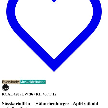
Everybody
Muskeldefinition
حلال
HALAL
KCAL
428
/
EW
36
/
KH
45
/
F
12
Süsskartoffeln - Hähnchenburger - Apfelrotkohl