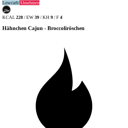
Lowcarb
Abnehmen
حلال
HALAL
KCAL
228
/
EW
39
/
KH
9
/
F
4
Hähnchen Cajun - Broccoliröschen