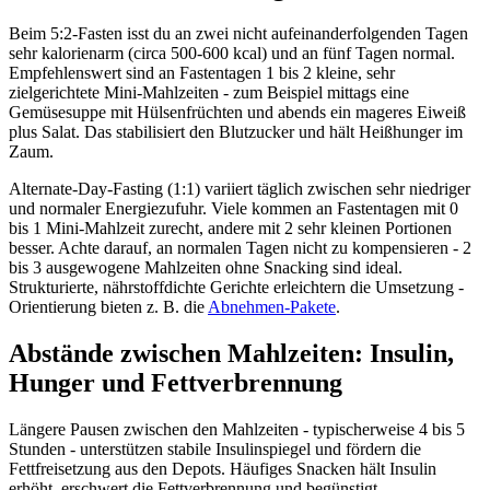
Beim 5:2-Fasten isst du an zwei nicht aufeinanderfolgenden Tagen
sehr kalorienarm (circa 500-600 kcal) und an fünf Tagen normal.
Empfehlenswert sind an Fastentagen 1 bis 2 kleine, sehr
zielgerichtete Mini-Mahlzeiten - zum Beispiel mittags eine
Gemüsesuppe mit Hülsenfrüchten und abends ein mageres Eiweiß
plus Salat. Das stabilisiert den Blutzucker und hält Heißhunger im
Zaum.
Alternate-Day-Fasting (1:1) variiert täglich zwischen sehr niedriger
und normaler Energiezufuhr. Viele kommen an Fastentagen mit 0
bis 1 Mini-Mahlzeit zurecht, andere mit 2 sehr kleinen Portionen
besser. Achte darauf, an normalen Tagen nicht zu kompensieren - 2
bis 3 ausgewogene Mahlzeiten ohne Snacking sind ideal.
Strukturierte, nährstoffdichte Gerichte erleichtern die Umsetzung -
Orientierung bieten z. B. die
Abnehmen-Pakete
.
Abstände zwischen Mahlzeiten: Insulin,
Hunger und Fettverbrennung
Längere Pausen zwischen den Mahlzeiten - typischerweise 4 bis 5
Stunden - unterstützen stabile Insulinspiegel und fördern die
Fettfreisetzung aus den Depots. Häufiges Snacken hält Insulin
erhöht, erschwert die Fettverbrennung und begünstigt