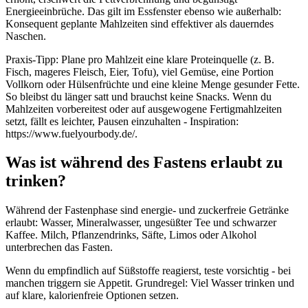
Energieeinbrüche. Das gilt im Essfenster ebenso wie außerhalb:
Konsequent geplante Mahlzeiten sind effektiver als dauerndes
Naschen.
Praxis-Tipp: Plane pro Mahlzeit eine klare Proteinquelle (z. B.
Fisch, mageres Fleisch, Eier, Tofu), viel Gemüse, eine Portion
Vollkorn oder Hülsenfrüchte und eine kleine Menge gesunder Fette.
So bleibst du länger satt und brauchst keine Snacks. Wenn du
Mahlzeiten vorbereitest oder auf ausgewogene Fertigmahlzeiten
setzt, fällt es leichter, Pausen einzuhalten - Inspiration:
https://www.fuelyourbody.de/.
Was ist während des Fastens erlaubt zu
trinken?
Während der Fastenphase sind energie- und zuckerfreie Getränke
erlaubt: Wasser, Mineralwasser, ungesüßter Tee und schwarzer
Kaffee. Milch, Pflanzendrinks, Säfte, Limos oder Alkohol
unterbrechen das Fasten.
Wenn du empfindlich auf Süßstoffe reagierst, teste vorsichtig - bei
manchen triggern sie Appetit. Grundregel: Viel Wasser trinken und
auf klare, kalorienfreie Optionen setzen.