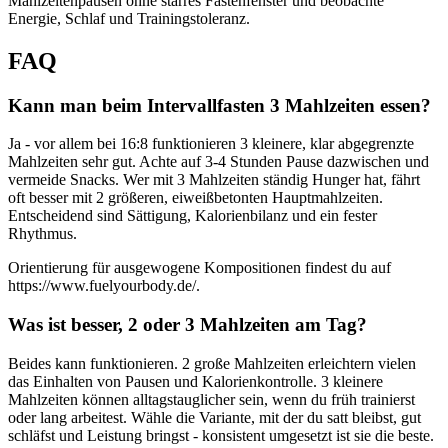
Mahlzeitenpausen ohne starres Fastenfenster und beobachte
Energie, Schlaf und Trainingstoleranz.
FAQ
Kann man beim Intervallfasten 3 Mahlzeiten essen?
Ja - vor allem bei 16:8 funktionieren 3 kleinere, klar abgegrenzte
Mahlzeiten sehr gut. Achte auf 3-4 Stunden Pause dazwischen und
vermeide Snacks. Wer mit 3 Mahlzeiten ständig Hunger hat, fährt
oft besser mit 2 größeren, eiweißbetonten Hauptmahlzeiten.
Entscheidend sind Sättigung, Kalorienbilanz und ein fester
Rhythmus.
Orientierung für ausgewogene Kompositionen findest du auf
https://www.fuelyourbody.de/.
Was ist besser, 2 oder 3 Mahlzeiten am Tag?
Beides kann funktionieren. 2 große Mahlzeiten erleichtern vielen
das Einhalten von Pausen und Kalorienkontrolle. 3 kleinere
Mahlzeiten können alltagstauglicher sein, wenn du früh trainierst
oder lang arbeitest. Wähle die Variante, mit der du satt bleibst, gut
schläfst und Leistung bringst - konsistent umgesetzt ist sie die beste.