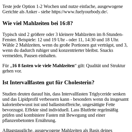
Teste jede Option 1-2 Wochen und nutze einfache, ausgewogene
Gerichte als Anker - siehe https://www.fuelyourbody.de/.
Wie viel Mahlzeiten bei 16:8?
Typisch sind 2 größere oder 3 kleinere Mahlzeiten im 8-Stunden-
Fenster. Beispiele: 12 und 19 Uhr - oder 11, 14:30 und 18 Uhr.
Wähle 2 Mahlzeiten, wenn du große Portionen gut verträgst, und 3,
wenn du dadurch ruhiger und konzentrierter bleibst. Snacks
vermeiden, Pausen einhalten.
Für „
16 8 fasten wie viele Mahlzeiten
“ gilt: Qualität und Struktur
gehen vor.
Ist Intervallfasten gut für Cholesterin?
Studien deuten darauf hin, dass Intervallfasten Triglyceride senken
und das Lipidprofil verbessern kann - besonders wenn du insgesamt
kalorienbewusst isst und ballaststoffreiche, ungesättigte Fette
bevorzugst. Effekte sind individuell. Lass Blutfette regelmäßig
prüfen und kombiniere Fasten mit Bewegung und einer
pflanzenbetonten Ernährung.
Alltagstaugliche, ausgewogene Mahlzeiten als Basis deines