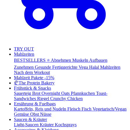
TRY OUT
Mahlzeiten
BESTSELLERS ⭐
Abnehmen
Muskeln Aufbauen
Zunehmen
Gesunde Fertiggerichte
Vega
Halal Mahlzeiten
Nach dem Workout
Mahlzeit Pakete
-15%
🥐
The Protein Bakery
Frühstück & Snacks
Sauerteig Brot
Overnight Oats
Pfannkuchen
Toast-
Sandwiches
Riegel
Crunchy Chicken
Ernährung & Fuelbags
Kartoffeln, Reis und Nudeln
Fleisch
Fisch
Vegetarisch/Vegan
Gemüse
Obst
Nüsse
Saucen & Kräuter
Light-Saucen
Kräuter
Kochsprays
Accessoires & Kleidung