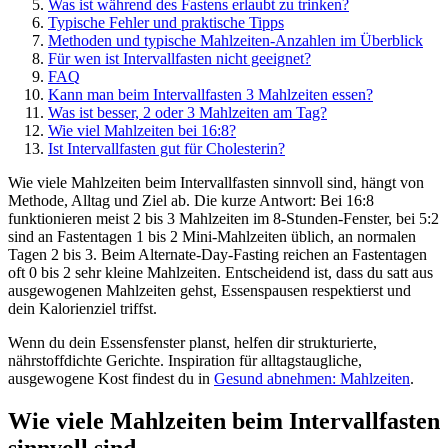
Was ist während des Fastens erlaubt zu trinken?
Typische Fehler und praktische Tipps
Methoden und typische Mahlzeiten-Anzahlen im Überblick
Für wen ist Intervallfasten nicht geeignet?
FAQ
Kann man beim Intervallfasten 3 Mahlzeiten essen?
Was ist besser, 2 oder 3 Mahlzeiten am Tag?
Wie viel Mahlzeiten bei 16:8?
Ist Intervallfasten gut für Cholesterin?
Wie viele Mahlzeiten beim Intervallfasten sinnvoll sind, hängt von
Methode, Alltag und Ziel ab. Die kurze Antwort: Bei 16:8
funktionieren meist 2 bis 3 Mahlzeiten im 8-Stunden-Fenster, bei 5:2
sind an Fastentagen 1 bis 2 Mini-Mahlzeiten üblich, an normalen
Tagen 2 bis 3. Beim Alternate-Day-Fasting reichen an Fastentagen
oft 0 bis 2 sehr kleine Mahlzeiten. Entscheidend ist, dass du satt aus
ausgewogenen Mahlzeiten gehst, Essenspausen respektierst und
dein Kalorienziel triffst.
Wenn du dein Essensfenster planst, helfen dir strukturierte,
nährstoffdichte Gerichte. Inspiration für alltagstaugliche,
ausgewogene Kost findest du in
Gesund abnehmen: Mahlzeiten
.
Wie viele Mahlzeiten beim Intervallfasten