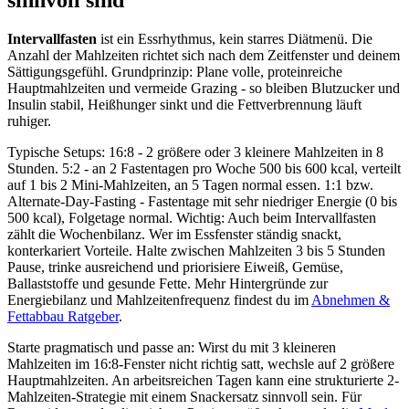
sinnvoll sind
Intervallfasten
ist ein Essrhythmus, kein starres Diätmenü. Die
Anzahl der Mahlzeiten richtet sich nach dem Zeitfenster und deinem
Sättigungsgefühl. Grundprinzip: Plane volle, proteinreiche
Hauptmahlzeiten und vermeide Grazing - so bleiben Blutzucker und
Insulin stabil, Heißhunger sinkt und die Fettverbrennung läuft
ruhiger.
Typische Setups: 16:8 - 2 größere oder 3 kleinere Mahlzeiten in 8
Stunden. 5:2 - an 2 Fastentagen pro Woche 500 bis 600 kcal, verteilt
auf 1 bis 2 Mini-Mahlzeiten, an 5 Tagen normal essen. 1:1 bzw.
Alternate-Day-Fasting - Fastentage mit sehr niedriger Energie (0 bis
500 kcal), Folgetage normal. Wichtig: Auch beim Intervallfasten
zählt die Wochenbilanz. Wer im Essfenster ständig snackt,
konterkariert Vorteile. Halte zwischen Mahlzeiten 3 bis 5 Stunden
Pause, trinke ausreichend und priorisiere Eiweiß, Gemüse,
Ballaststoffe und gesunde Fette. Mehr Hintergründe zur
Energiebilanz und Mahlzeitenfrequenz findest du im
Abnehmen &
Fettabbau Ratgeber
.
Starte pragmatisch und passe an: Wirst du mit 3 kleineren
Mahlzeiten im 16:8-Fenster nicht richtig satt, wechsle auf 2 größere
Hauptmahlzeiten. An arbeitsreichen Tagen kann eine strukturierte 2-
Mahlzeiten-Strategie mit einem Snackersatz sinnvoll sein. Für