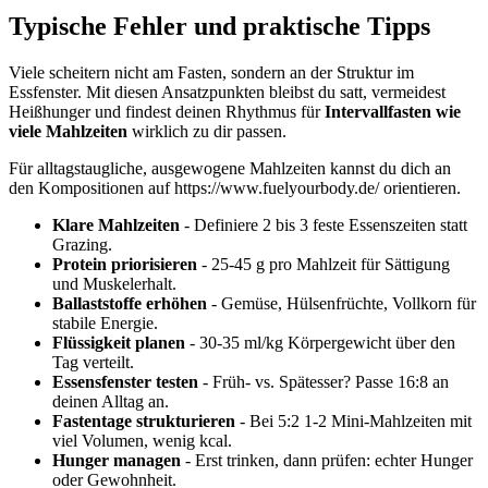
Typische Fehler und praktische Tipps
Viele scheitern nicht am Fasten, sondern an der Struktur im
Essfenster. Mit diesen Ansatzpunkten bleibst du satt, vermeidest
Heißhunger und findest deinen Rhythmus für
Intervallfasten wie
viele Mahlzeiten
wirklich zu dir passen.
Für alltagstaugliche, ausgewogene Mahlzeiten kannst du dich an
den Kompositionen auf https://www.fuelyourbody.de/ orientieren.
Klare Mahlzeiten
- Definiere 2 bis 3 feste Essenszeiten statt
Grazing.
Protein priorisieren
- 25-45 g pro Mahlzeit für Sättigung
und Muskelerhalt.
Ballaststoffe erhöhen
- Gemüse, Hülsenfrüchte, Vollkorn für
stabile Energie.
Flüssigkeit planen
- 30-35 ml/kg Körpergewicht über den
Tag verteilt.
Essensfenster testen
- Früh- vs. Spätesser? Passe 16:8 an
deinen Alltag an.
Fastentage strukturieren
- Bei 5:2 1-2 Mini-Mahlzeiten mit
viel Volumen, wenig kcal.
Hunger managen
- Erst trinken, dann prüfen: echter Hunger
oder Gewohnheit.