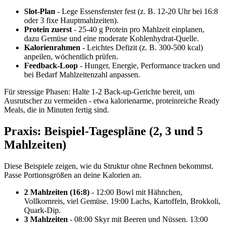
Slot-Plan
- Lege Essensfenster fest (z. B. 12-20 Uhr bei 16:8
oder 3 fixe Hauptmahlzeiten).
Protein zuerst
- 25-40 g Protein pro Mahlzeit einplanen,
dazu Gemüse und eine moderate Kohlenhydrat-Quelle.
Kalorienrahmen
- Leichtes Defizit (z. B. 300-500 kcal)
anpeilen, wöchentlich prüfen.
Feedback-Loop
- Hunger, Energie, Performance tracken und
bei Bedarf Mahlzeitenzahl anpassen.
Für stressige Phasen: Halte 1-2 Back-up-Gerichte bereit, um
Ausrutscher zu vermeiden - etwa kalorienarme, proteinreiche Ready
Meals, die in Minuten fertig sind.
Praxis: Beispiel-Tagespläne (2, 3 und 5
Mahlzeiten)
Diese Beispiele zeigen, wie du Struktur ohne Rechnen bekommst.
Passe Portionsgrößen an deine Kalorien an.
2 Mahlzeiten (16:8)
- 12:00 Bowl mit Hähnchen,
Vollkornreis, viel Gemüse. 19:00 Lachs, Kartoffeln, Brokkoli,
Quark-Dip.
3 Mahlzeiten
- 08:00 Skyr mit Beeren und Nüssen. 13:00