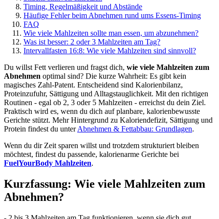
Timing, Regelmäßigkeit und Abstände
Häufige Fehler beim Abnehmen rund ums Essens-Timing
FAQ
Wie viele Mahlzeiten sollte man essen, um abzunehmen?
Was ist besser: 2 oder 3 Mahlzeiten am Tag?
Intervallfasten 16:8: Wie viele Mahlzeiten sind sinnvoll?
Du willst Fett verlieren und fragst dich,
wie viele Mahlzeiten zum
Abnehmen
optimal sind? Die kurze Wahrheit: Es gibt kein
magisches Zahl-Patent. Entscheidend sind Kalorienbilanz,
Proteinzufuhr, Sättigung und Alltagstauglichkeit. Mit den richtigen
Routinen - egal ob 2, 3 oder 5 Mahlzeiten - erreichst du dein Ziel.
Praktisch wird es, wenn du dich auf planbare, kalorienbewusste
Gerichte stützt. Mehr Hintergrund zu Kaloriendefizit, Sättigung und
Protein findest du unter
Abnehmen & Fettabbau: Grundlagen
.
Wenn du dir Zeit sparen willst und trotzdem strukturiert bleiben
möchtest, findest du passende, kalorienarme Gerichte bei
FuelYourBody Mahlzeiten
.
Kurzfassung: Wie viele Mahlzeiten zum
Abnehmen?
- 2 bis 3 Mahlzeiten am Tag funktionieren, wenn sie dich gut