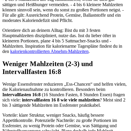
sättigen und Heißhunger vermeiden. - 4 bis 6 kleinere Mahlzeiten
können sinnvoll sein, wenn du sonst zu großen Portionen neigst. -
Für alle gilt: Ausreichend Protein, Gemüse, Ballaststoffe und ein
moderates Kaloriendefizit sind Pflicht.
Orientiere dich an deinem Alltag: Bist du mit 3 festen
Hauptmahlzeiten diszipliniert, nutze das. Isst du lieber öfter in
kleineren Portionen, plane 4 bis 5 Sattmacher-Snacks und -
Mahlzeiten. Inspiration für kalorienarme Tagespläne findest du in
den
kalorienkontrollierten Abnehm‑Mahlzeiten
.
Weniger Mahlzeiten (2-3) und
Intervallfasten 16:8
Wenige Essensfenster reduzieren „Ess-Chancen“ und helfen vielen,
die Kalorienaufnahme zu kontrollieren. Besonders beim
Intervallfasten 16:8
(16 Stunden Fasten, 8 Stunden Essen) fragen
sich viele:
intervallfasten 16 8 wie viele mahlzeiten
? Meist sind 2
bis 3 sättigende Mahlzeiten im Essfenster praktikabel.
Vorteile: klare Struktur, weniger Snacks, häufig bessere
Appetitkontrolle. Potenzielle Nachteile: zu große Portionen im
Essfenster, zu wenig Protein oder Gemüse, was Sättigung und
Nährstoffversorgung schwächt. Plane deshalb jede Mahlzeit