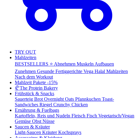
TRY OUT
Mahlzeiten
BESTSELLERS ⭐
Abnehmen
Muskeln Aufbauen
Zunehmen
Gesunde Fertiggerichte
Vega
Halal Mahlzeiten
Nach dem Workout
Mahlzeit Pakete
-15%
🥐
The Protein Bakery
Frühstück & Snacks
Sauerteig Brot
Overnight Oats
Pfannkuchen
Toast-
Sandwiches
Riegel
Crunchy Chicken
Ernährung & Fuelbags
Kartoffeln, Reis und Nudeln
Fleisch
Fisch
Vegetarisch/Vegan
Gemüse
Obst
Nüsse
Saucen & Kräuter
Light-Saucen
Kräuter
Kochsprays
Accessoires & Kleidung