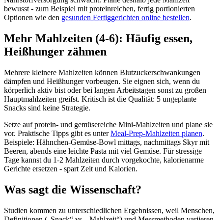
bewusst - zum Beispiel mit proteinreichen, fertig portionierten
Optionen wie den
gesunden Fertiggerichten online bestellen
.
Mehr Mahlzeiten (4-6): Häufig essen,
Heißhunger zähmen
Mehrere kleinere Mahlzeiten können Blutzuckerschwankungen
dämpfen und Heißhunger vorbeugen. Sie eignen sich, wenn du
körperlich aktiv bist oder bei langen Arbeitstagen sonst zu großen
Hauptmahlzeiten greifst. Kritisch ist die Qualität: 5 ungeplante
Snacks sind keine Strategie.
Setze auf protein- und gemüsereiche Mini-Mahlzeiten und plane sie
vor. Praktische Tipps gibt es unter
Meal‑Prep‑Mahlzeiten planen
.
Beispiele: Hähnchen-Gemüse-Bowl mittags, nachmittags Skyr mit
Beeren, abends eine leichte Pasta mit viel Gemüse. Für stressige
Tage kannst du 1-2 Mahlzeiten durch vorgekochte, kalorienarme
Gerichte ersetzen - spart Zeit und Kalorien.
Was sagt die Wissenschaft?
Studien kommen zu unterschiedlichen Ergebnissen, weil Menschen,
Definitionen („Snack“ vs. „Mahlzeit“) und Messmethoden variieren.