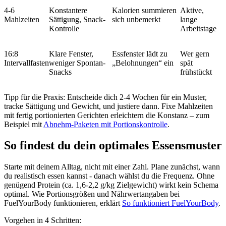
4-6
Konstantere
Kalorien summieren
Aktive,
Mahlzeiten
Sättigung, Snack-
sich unbemerkt
lange
Kontrolle
Arbeitstage
16:8
Klare Fenster,
Essfenster lädt zu
Wer gern
Intervallfasten
weniger Spontan-
„Belohnungen“ ein
spät
Snacks
frühstückt
Tipp für die Praxis: Entscheide dich 2-4 Wochen für ein Muster,
tracke Sättigung und Gewicht, und justiere dann. Fixe Mahlzeiten
mit fertig portionierten Gerichten erleichtern die Konstanz – zum
Beispiel mit
Abnehm‑Paketen mit Portionskontrolle
.
So findest du dein optimales Essensmuster
Starte mit deinem Alltag, nicht mit einer Zahl. Plane zunächst, wann
du realistisch essen kannst - danach wählst du die Frequenz. Ohne
genügend Protein (ca. 1,6-2,2 g/kg Zielgewicht) wirkt kein Schema
optimal. Wie Portionsgrößen und Nährwertangaben bei
FuelYourBody funktionieren, erklärt
So funktioniert FuelYourBody
.
Vorgehen in 4 Schritten: