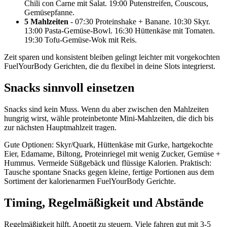
Chili con Carne mit Salat. 19:00 Putenstreifen, Couscous,
Gemüsepfanne.
5 Mahlzeiten
- 07:30 Proteinshake + Banane. 10:30 Skyr.
13:00 Pasta-Gemüse-Bowl. 16:30 Hüttenkäse mit Tomaten.
19:30 Tofu-Gemüse-Wok mit Reis.
Zeit sparen und konsistent bleiben gelingt leichter mit vorgekochten
FuelYourBody Gerichten, die du flexibel in deine Slots integrierst.
Snacks sinnvoll einsetzen
Snacks sind kein Muss. Wenn du aber zwischen den Mahlzeiten
hungrig wirst, wähle proteinbetonte Mini-Mahlzeiten, die dich bis
zur nächsten Hauptmahlzeit tragen.
Gute Optionen: Skyr/Quark, Hüttenkäse mit Gurke, hartgekochte
Eier, Edamame, Biltong, Proteinriegel mit wenig Zucker, Gemüse +
Hummus. Vermeide Süßgebäck und flüssige Kalorien. Praktisch:
Tausche spontane Snacks gegen kleine, fertige Portionen aus dem
Sortiment der kalorienarmen FuelYourBody Gerichte.
Timing, Regelmäßigkeit und Abstände
Regelmäßigkeit hilft, Appetit zu steuern. Viele fahren gut mit 3-5