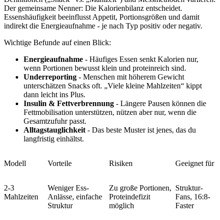
Der gemeinsame Nenner: Die Kalorienbilanz entscheidet.
Essenshäufigkeit beeinflusst Appetit, Portionsgrößen und damit
indirekt die Energieaufnahme - je nach Typ positiv oder negativ.
Wichtige Befunde auf einen Blick:
Energieaufnahme
- Häufiges Essen senkt Kalorien nur,
wenn Portionen bewusst klein und proteinreich sind.
Underreporting
- Menschen mit höherem Gewicht
unterschätzen Snacks oft. „Viele kleine Mahlzeiten“ kippt
dann leicht ins Plus.
Insulin & Fettverbrennung
- Längere Pausen können die
Fettmobilisation unterstützen, nützen aber nur, wenn die
Gesamtzufuhr passt.
Alltagstauglichkeit
- Das beste Muster ist jenes, das du
langfristig einhältst.
Modell
Vorteile
Risiken
Geeignet für
2-3
Weniger Ess-
Zu große Portionen,
Struktur-
Mahlzeiten
Anlässe, einfache
Proteindefizit
Fans, 16:8-
Struktur
möglich
Faster