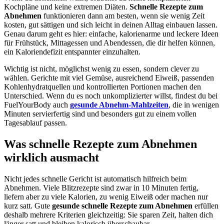
Kochpläne und keine extremen Diäten.
Schnelle Rezepte zum
Abnehmen
funktionieren dann am besten, wenn sie wenig Zeit
kosten, gut sättigen und sich leicht in deinen Alltag einbauen lassen.
Genau darum geht es hier: einfache, kalorienarme und leckere Ideen
für Frühstück, Mittagessen und Abendessen, die dir helfen können,
ein Kaloriendefizit entspannter einzuhalten.
Wichtig ist nicht, möglichst wenig zu essen, sondern clever zu
wählen. Gerichte mit viel Gemüse, ausreichend Eiweiß, passenden
Kohlenhydratquellen und kontrollierten Portionen machen den
Unterschied. Wenn du es noch unkomplizierter willst, findest du bei
FuelYourBody auch
gesunde Abnehm-Mahlzeiten
, die in wenigen
Minuten servierfertig sind und besonders gut zu einem vollen
Tagesablauf passen.
Was schnelle Rezepte zum Abnehmen
wirklich ausmacht
Nicht jedes schnelle Gericht ist automatisch hilfreich beim
Abnehmen. Viele Blitzrezepte sind zwar in 10 Minuten fertig,
liefern aber zu viele Kalorien, zu wenig Eiweiß oder machen nur
kurz satt. Gute
gesunde schnelle Rezepte zum Abnehmen
erfüllen
deshalb mehrere Kriterien gleichzeitig: Sie sparen Zeit, halten dich
länger satt und bleiben kalorisch überschaubar.