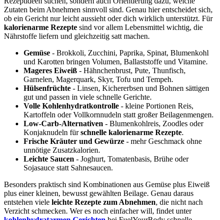
Rezeptideen suchen, sondern auch Orientierung dazu, welche
Zutaten beim Abnehmen sinnvoll sind. Genau hier entscheidet sich,
ob ein Gericht nur leicht aussieht oder dich wirklich unterstützt. Für
kalorienarme Rezepte
sind vor allem Lebensmittel wichtig, die
Nährstoffe liefern und gleichzeitig satt machen.
Gemüse
- Brokkoli, Zucchini, Paprika, Spinat, Blumenkohl
und Karotten bringen Volumen, Ballaststoffe und Vitamine.
Mageres Eiweiß
- Hähnchenbrust, Pute, Thunfisch,
Garnelen, Magerquark, Skyr, Tofu und Tempeh.
Hülsenfrüchte
- Linsen, Kichererbsen und Bohnen sättigen
gut und passen in viele schnelle Gerichte.
Volle Kohlenhydratkontrolle
- kleine Portionen Reis,
Kartoffeln oder Vollkornnudeln statt großer Beilagenmengen.
Low-Carb-Alternativen
- Blumenkohlreis, Zoodles oder
Konjaknudeln für
schnelle kalorienarme Rezepte
.
Frische Kräuter und Gewürze
- mehr Geschmack ohne
unnötige Zusatzkalorien.
Leichte Saucen
- Joghurt, Tomatenbasis, Brühe oder
Sojasauce statt Sahnesaucen.
Besonders praktisch sind Kombinationen aus Gemüse plus Eiweiß
plus einer kleinen, bewusst gewählten Beilage. Genau daraus
entstehen viele
leichte Rezepte zum Abnehmen
, die nicht nach
Verzicht schmecken. Wer es noch einfacher will, findet unter
kohlenhydratarmen Gerichten
bei FuelYourBody schnelle