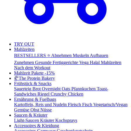
TRY OUT
Mahlzeiten
BESTSELLERS ⭐
Abnehmen
Muskeln Aufbauen
Zunehmen
Gesunde Fertiggerichte
Vega
Halal Mahlzeiten
Nach dem Workout
Mahlzeit Pakete
-15%
🥐
The Protein Bakery
Frühstück & Snacks
Sauerteig Brot
Overnight Oats
Pfannkuchen
Toast-
Sandwiches
Riegel
Crunchy Chicken
Ernährung & Fuelbags
Kartoffeln, Reis und Nudeln
Fleisch
Fisch
Vegetarisch/Vegan
Gemüse
Obst
Nüsse
Saucen & Kräuter
Light-Saucen
Kräuter
Kochsprays
Accessoires & Kleidung
Accessoires
Gymwear
Geschenkgutschein