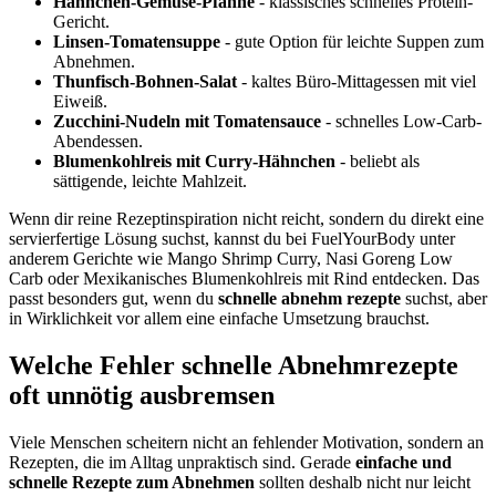
Hähnchen-Gemüse-Pfanne
- klassisches schnelles Protein-
Gericht.
Linsen-Tomatensuppe
- gute Option für leichte Suppen zum
Abnehmen.
Thunfisch-Bohnen-Salat
- kaltes Büro-Mittagessen mit viel
Eiweiß.
Zucchini-Nudeln mit Tomatensauce
- schnelles Low-Carb-
Abendessen.
Blumenkohlreis mit Curry-Hähnchen
- beliebt als
sättigende, leichte Mahlzeit.
Wenn dir reine Rezeptinspiration nicht reicht, sondern du direkt eine
servierfertige Lösung suchst, kannst du bei FuelYourBody unter
anderem Gerichte wie Mango Shrimp Curry, Nasi Goreng Low
Carb oder Mexikanisches Blumenkohlreis mit Rind entdecken. Das
passt besonders gut, wenn du
schnelle abnehm rezepte
suchst, aber
in Wirklichkeit vor allem eine einfache Umsetzung brauchst.
Welche Fehler schnelle Abnehmrezepte
oft unnötig ausbremsen
Viele Menschen scheitern nicht an fehlender Motivation, sondern an
Rezepten, die im Alltag unpraktisch sind. Gerade
einfache und
schnelle Rezepte zum Abnehmen
sollten deshalb nicht nur leicht