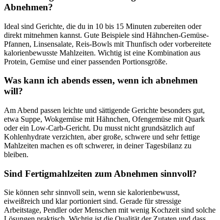
Abnehmen?
Ideal sind Gerichte, die du in 10 bis 15 Minuten zubereiten oder
direkt mitnehmen kannst. Gute Beispiele sind Hähnchen-Gemüse-
Pfannen, Linsensalate, Reis-Bowls mit Thunfisch oder vorbereitete
kalorienbewusste Mahlzeiten. Wichtig ist eine Kombination aus
Protein, Gemüse und einer passenden Portionsgröße.
Was kann ich abends essen, wenn ich abnehmen
will?
Am Abend passen leichte und sättigende Gerichte besonders gut,
etwa Suppe, Wokgemüse mit Hähnchen, Ofengemüse mit Quark
oder ein Low-Carb-Gericht. Du musst nicht grundsätzlich auf
Kohlenhydrate verzichten, aber große, schwere und sehr fettige
Mahlzeiten machen es oft schwerer, in deiner Tagesbilanz zu
bleiben.
Sind Fertigmahlzeiten zum Abnehmen sinnvoll?
Sie können sehr sinnvoll sein, wenn sie kalorienbewusst,
eiweißreich und klar portioniert sind. Gerade für stressige
Arbeitstage, Pendler oder Menschen mit wenig Kochzeit sind solche
Lösungen praktisch. Wichtig ist die Qualität der Zutaten und dass