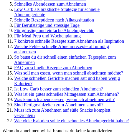
Schnelles Abendessen zum Abnehmen
Low Carb als praktische Strategie für schnelle
Abnehmgerichte
Schnelle Rezeptideen nach Alltagssituation
Für Berufstätige und stressige Tage
Für günstige und einfache Abnehmgerichte
Für Meal Prep und Wochenplanung
7 konkrete schnelle Rezepte zum Abnehmen als Inspiration
Welche Fehler schnelle Abnehmrezepte oft unnötig
ausbremsen
So baust du dir schnell einen einfachen Tagesplan zum
Abnehmen
FAQ zu schnelle Rezepte zum Abnehmen
Was soll man essen, wenn man schnell abnehmen möchte?
Welche schnellen Gerichte machen satt und haben wenig
Kalorien?
Ist Low Carb besser zum schnellen Abnehmen?
Was ist ein gutes schnelles Mittagessen zum Abnehmen?
Was kann ich abends essen, wenn ich abnehmen will?
Sind Fertigmahlzeiten zum Abnehmen sinnvoll?
Muss ich zum Abnehmen auf süße Snacks komplett
verzichten?
Wie viele Kalorien sollte ein schnelles Abnehmgericht haben?
Wenn du abnehmen willst, brauchst du keine komplizierten