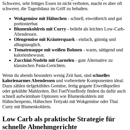
Schweres, sehr fettiges Essen ist nicht verboten, macht es aber oft
schwerer, die Tagesbilanz im Griff zu behalten.
Wokgemüse mit Hähnchen
- schnell, eiweißreich und gut
portionierbar.
Blumenkohlreis mit Curry
- beliebt als leichtes Low-Carb-
Abendessen.
Ofengemüse mit Kräuterquark
- einfach, günstig und
alltagstauglich.
Tomatensuppe mit weißen Bohnen
- warm, sättigend und
kalorienbewusst.
Zucchini-Nudeln mit Garnelen
- gute Alternative zu
klassischen Pasta-Gerichten.
Wenn du abends besonders wenig Zeit hast, sind
schnelles
kalorienarmes Abendessen
und vorbereitete Komponenten ideal.
Dazu zählen tiefgekühltes Gemüse, fertig gegarte Eiweißquellen
oder gekühlte Mahlzeiten. Bei FuelYourBody findest du dafür auch
schnell aufwärmbare Optionen wie Blumenkohlreis mit
Hähnchenpesto, Hähnchen Teriyaki mit Wokgemüse oder Thai
Curry mit Blumenkohlreis.
Low Carb als praktische Strategie für
schnelle Abnehmgerichte