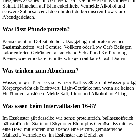
Beispiele: Zoodles mit Garnelen, Tofu-Gemüse-Pfanne, Omelett mit
Spinat, Hähnchen auf Blumenkohlreis. Vermeide Alkohol und
schwere Sahnesaucen. Ideen findest du bei unseren Low Carb
Abendgerichten.
Was lässt Pfunde purzeln?
Konsequent im Defizit bleiben. Das gelingt mit proteinreichen
Basismahlzeiten, viel Gemüse, Vollkorn oder Low Carb Beilagen,
kalorienfreien Getränken, ausreichend Schlaf und Krafttraining.
Kleine, wiederholbare Schritte schlagen radikale Crash-Diäten.
Was trinken zum Abnehmen?
Wasser, ungesüßter Tee, schwarzer Kaffee. 30-35 ml Wasser pro kg
Körpergewicht als Richtwert. Light-Getränke nur, wenn sie keinen
Heißhunger auslösen. Meide Saft, Limo und Alkohol im Alltag.
Was essen beim Intervallfasten 16-8?
Im Essfenster gilt dasselbe wie sonst: proteinreich, ballaststoffreich,
nährstoffdicht. Starte mit Skyr oder Eiern plus Gemüse, iss mittags
eine Bowl mit Protein und abends eine leichte, gemüsereiche
Mahlzeit. Vermeide es, im Essfenster das Defizit zu