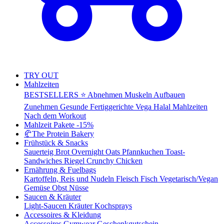
TRY OUT
Mahlzeiten
BESTSELLERS ⭐
Abnehmen
Muskeln Aufbauen
Zunehmen
Gesunde Fertiggerichte
Vega
Halal Mahlzeiten
Nach dem Workout
Mahlzeit Pakete
-15%
🥐
The Protein Bakery
Frühstück & Snacks
Sauerteig Brot
Overnight Oats
Pfannkuchen
Toast-
Sandwiches
Riegel
Crunchy Chicken
Ernährung & Fuelbags
Kartoffeln, Reis und Nudeln
Fleisch
Fisch
Vegetarisch/Vegan
Gemüse
Obst
Nüsse
Saucen & Kräuter
Light-Saucen
Kräuter
Kochsprays
Accessoires & Kleidung
Accessoires
Gymwear
Geschenkgutschein