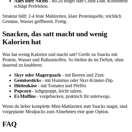
Alles oder Nichts
- 80-20 Regel statt Crash-Diät. Konsistenz
schlägt Perfektion.
Struktur hilft: 2-4 feste Mahlzeiten, klare Proteinquelle, reichlich
Gemüse, Wasser griffbereit. Fertig.
Snacken, das satt macht und wenig
Kalorien hat
Was hat wenig Kalorien und macht satt? Greife zu Snacks mit
Protein, Wasser und Ballaststoffen. So bleibst du im Defizit, ohne
dauernd zu knabbern.
Skyr oder Magerquark
- mit Beeren und Zimt.
Gemüsesticks
- mit Hummus oder Skyr-Kräuter-Dip.
Hüttenkäse
- mit Tomaten und Pfeffer.
Popcorn
- luftgepoppt, leicht salzen.
Ei-Muffins
- vorgebacken, praktisch für unterwegs.
Wenn du lieber komplette Mini-Mahlzeiten statt Snacks magst, sind
vorgeplante Mealpacks zum Abnehmen eine gute Option.
FAQ