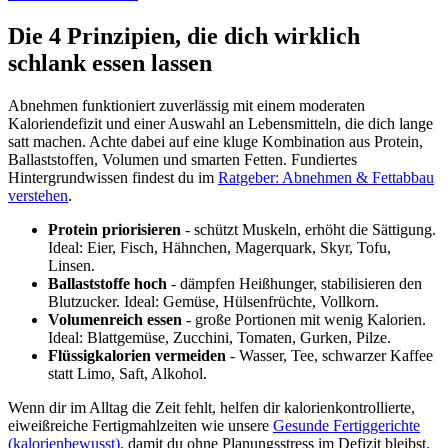
Die 4 Prinzipien, die dich wirklich
schlank essen lassen
Abnehmen funktioniert zuverlässig mit einem moderaten
Kaloriendefizit und einer Auswahl an Lebensmitteln, die dich lange
satt machen. Achte dabei auf eine kluge Kombination aus Protein,
Ballaststoffen, Volumen und smarten Fetten. Fundiertes
Hintergrundwissen findest du im
Ratgeber: Abnehmen & Fettabbau
verstehen
.
Protein priorisieren
- schützt Muskeln, erhöht die Sättigung.
Ideal: Eier, Fisch, Hähnchen, Magerquark, Skyr, Tofu,
Linsen.
Ballaststoffe hoch
- dämpfen Heißhunger, stabilisieren den
Blutzucker. Ideal: Gemüse, Hülsenfrüchte, Vollkorn.
Volumenreich essen
- große Portionen mit wenig Kalorien.
Ideal: Blattgemüse, Zucchini, Tomaten, Gurken, Pilze.
Flüssigkalorien vermeiden
- Wasser, Tee, schwarzer Kaffee
statt Limo, Saft, Alkohol.
Wenn dir im Alltag die Zeit fehlt, helfen dir kalorienkontrollierte,
eiweißreiche Fertigmahlzeiten wie unsere
Gesunde Fertiggerichte
(kalorienbewusst)
, damit du ohne Planungsstress im Defizit bleibst.