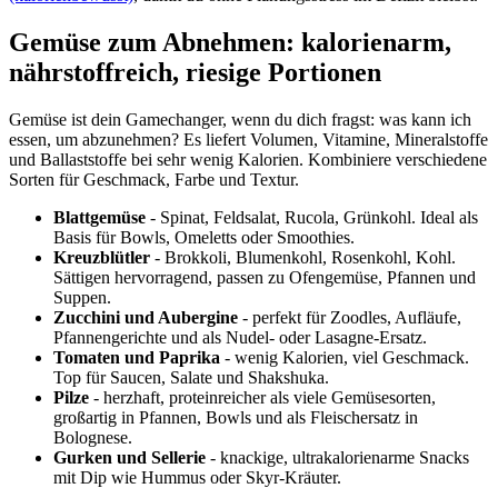
Gemüse zum Abnehmen: kalorienarm,
nährstoffreich, riesige Portionen
Gemüse ist dein Gamechanger, wenn du dich fragst: was kann ich
essen, um abzunehmen? Es liefert Volumen, Vitamine, Mineralstoffe
und Ballaststoffe bei sehr wenig Kalorien. Kombiniere verschiedene
Sorten für Geschmack, Farbe und Textur.
Blattgemüse
- Spinat, Feldsalat, Rucola, Grünkohl. Ideal als
Basis für Bowls, Omeletts oder Smoothies.
Kreuzblütler
- Brokkoli, Blumenkohl, Rosenkohl, Kohl.
Sättigen hervorragend, passen zu Ofengemüse, Pfannen und
Suppen.
Zucchini und Aubergine
- perfekt für Zoodles, Aufläufe,
Pfannengerichte und als Nudel- oder Lasagne-Ersatz.
Tomaten und Paprika
- wenig Kalorien, viel Geschmack.
Top für Saucen, Salate und Shakshuka.
Pilze
- herzhaft, proteinreicher als viele Gemüsesorten,
großartig in Pfannen, Bowls und als Fleischersatz in
Bolognese.
Gurken und Sellerie
- knackige, ultrakalorienarme Snacks
mit Dip wie Hummus oder Skyr-Kräuter.