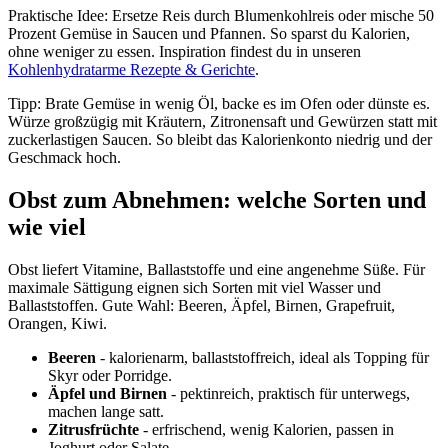
Praktische Idee: Ersetze Reis durch Blumenkohlreis oder mische 50
Prozent Gemüse in Saucen und Pfannen. So sparst du Kalorien,
ohne weniger zu essen. Inspiration findest du in unseren
Kohlenhydratarme Rezepte & Gerichte
.
Tipp: Brate Gemüse in wenig Öl, backe es im Ofen oder dünste es.
Würze großzügig mit Kräutern, Zitronensaft und Gewürzen statt mit
zuckerlastigen Saucen. So bleibt das Kalorienkonto niedrig und der
Geschmack hoch.
Obst zum Abnehmen: welche Sorten und
wie viel
Obst liefert Vitamine, Ballaststoffe und eine angenehme Süße. Für
maximale Sättigung eignen sich Sorten mit viel Wasser und
Ballaststoffen. Gute Wahl: Beeren, Äpfel, Birnen, Grapefruit,
Orangen, Kiwi.
Beeren
- kalorienarm, ballaststoffreich, ideal als Topping für
Skyr oder Porridge.
Äpfel und Birnen
- pektinreich, praktisch für unterwegs,
machen lange satt.
Zitrusfrüchte
- erfrischend, wenig Kalorien, passen in
Joghurt oder Salate.