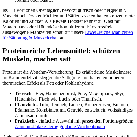
Iss 1-3 Portionen Obst täglich, bevorzugt frisch oder tiefgekühlt.
Vorsicht bei Trockenfrüchten und Säften - sie enthalten konzentrierte
Kalorien und Zucker. Als Eiweiß-Booster kannst du Obst mit
Magerquark oder Hüttenkäse kombinieren. Für stressfreie,
ausgewogene Mahlzeiten schau dir unsere
Eiweißreiche Mahlzeiten
für Sättigung & Muskelerhalt
an.
Proteinreiche Lebensmittel: schützen
Muskeln, machen satt
Protein ist die Abnehm-Versicherung. Es erhält deine Muskelmasse
im Kaloriendefizit, steigert die Sättigung und hat einen höheren
thermischen Effekt als Fett oder Kohlenhydrate.
Tierisch
- Eier, Hähnchenbrust, Pute, Magerquark, Skyr,
Hüttenkäse, Fisch wie Lachs oder Thunfisch.
Pflanzlich
- Tofu, Tempeh, Linsen, Kichererbsen, Bohnen,
Edamame. Kombiniert mit Getreide entsteht ein vollständiges
Aminosäureprofil.
Praktisch
- einfache Auswahl mit passenden Portionsgrößen:
Abnehm-Pakete: fertig geplante Wochenboxen
.
Ziele auf 1,6-2,2 g Protein pro kg Körpergewicht pro Tag, verteilt