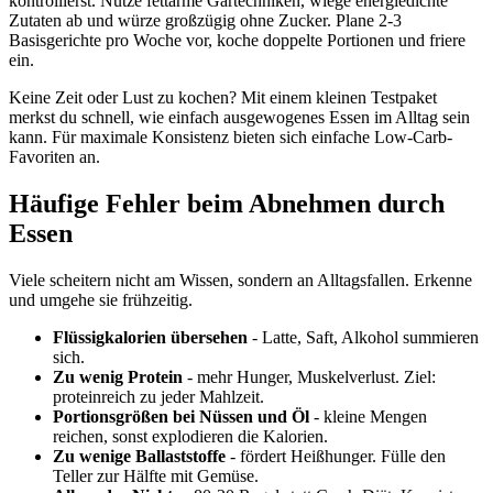
kontrollierst. Nutze fettarme Gartechniken, wiege energiedichte
Zutaten ab und würze großzügig ohne Zucker. Plane 2-3
Basisgerichte pro Woche vor, koche doppelte Portionen und friere
ein.
Keine Zeit oder Lust zu kochen? Mit einem kleinen Testpaket
merkst du schnell, wie einfach ausgewogenes Essen im Alltag sein
kann. Für maximale Konsistenz bieten sich einfache Low-Carb-
Favoriten an.
Häufige Fehler beim Abnehmen durch
Essen
Viele scheitern nicht am Wissen, sondern an Alltagsfallen. Erkenne
und umgehe sie frühzeitig.
Flüssigkalorien übersehen
- Latte, Saft, Alkohol summieren
sich.
Zu wenig Protein
- mehr Hunger, Muskelverlust. Ziel:
proteinreich zu jeder Mahlzeit.
Portionsgrößen bei Nüssen und Öl
- kleine Mengen
reichen, sonst explodieren die Kalorien.
Zu wenige Ballaststoffe
- fördert Heißhunger. Fülle den
Teller zur Hälfte mit Gemüse.