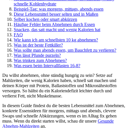
schnelle Kohlenhydrate
Beispiel-Tag: was morgens, mittags, abends essen
Diese Lebensmittel besser selten und in Maßen
Selber kochen oder smart abkürzen
Häufige Fehler beim Abnehmen durch Essen
Snacken, das satt macht und wenig Kalorien hat
FAQ
Wie kann ich am schnellsten 10 kg abnehmen?
Was ist der beste Fettkiller?
Was sollte man abends essen, um Bauchfett zu verlieren?
Was lässt Pfunde purzeln?
Was trinken zum Abnehmen?
Was essen beim Intervallfasten 16-8?
Du willst abnehmen, ohne ständig hungrig zu sein? Setze auf
Mahlzeiten, die wenig Kalorien haben, schnell satt machen und
deinen Körper mit Protein, Ballaststoffen und Mikronährstoffen
versorgen. So hältst du ein Kaloriendefizit leichter durch und
verlierst Fett, nicht Muskelmasse.
In diesem Guide findest du die besten Lebensmittel zum Abnehmen,
konkrete Essensideen für morgens, mittags und abends, clevere
Swaps und schnelle Abkürzungen, wenn es im Alltag fix gehen
muss. Wenn du direkt starten willst, schau dir unsere
Gesunde
Abnehm-Mahlzeiten
an.