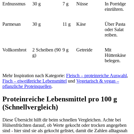
Erdnussmus
30 g
7 g
Nüsse
In Porridge
einrühren.
Parmesan
30 g
11 g
Käse
Über Pasta
oder Salat
reiben.
Vollkornbrot
2 Scheiben (90
9 g
Getreide
Mit
g)
Hüttenkäse
belegen.
Mehr Inspiration nach Kategorie:
Fleisch – proteinreiche Auswahl
,
Fisch – eiweißreiche Lebensmittel
und
Vegetarisch & vegan –
pflanzliche Proteinquellen
.
Proteinreiche Lebensmittel pro 100 g
(Schnellvergleich)
Diese Übersicht hilft dir beim schnellen Vergleichen. Achte bei
Hülsenfrüchten darauf, ob Werte gekocht oder trocken angegeben
sind - hier sind sie als gekocht gelistet, damit die Zahlen alltagsnah