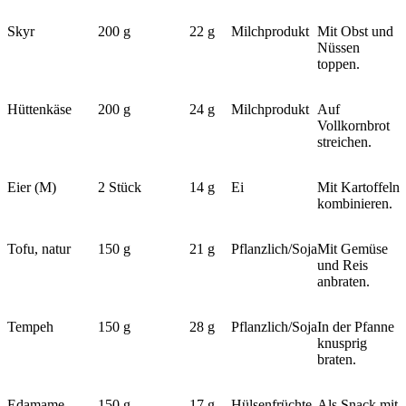
Skyr
200 g
22 g
Milchprodukt
Mit Obst und
Nüssen
toppen.
Hüttenkäse
200 g
24 g
Milchprodukt
Auf
Vollkornbrot
streichen.
Eier (M)
2 Stück
14 g
Ei
Mit Kartoffeln
kombinieren.
Tofu, natur
150 g
21 g
Pflanzlich/Soja
Mit Gemüse
und Reis
anbraten.
Tempeh
150 g
28 g
Pflanzlich/Soja
In der Pfanne
knusprig
braten.
Edamame,
150 g
17 g
Hülsenfrüchte
Als Snack mit