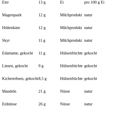
Eier
13 g
Ei
pro 100 g Ei
Magerquark
12 g
Milchprodukt
natur
Hüttenkäse
12 g
Milchprodukt
natur
Skyr
11 g
Milchprodukt
natur
Edamame, gekocht
11 g
Hülsenfrüchte
gekocht
Linsen, gekocht
9 g
Hülsenfrüchte
gekocht
Kichererbsen, gekocht
8,5 g
Hülsenfrüchte
gekocht
Mandeln
21 g
Nüsse
natur
Erdnüsse
26 g
Nüsse
natur