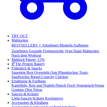
TRY OUT
Mahlzeiten
BESTSELLERS ⭐
Abnehmen
Muskeln Aufbauen
Zunehmen
Gesunde Fertiggerichte
Vega
Halal Mahlzeiten
Nach dem Workout
Mahlzeit Pakete
-15%
🥐
The Protein Bakery
Frühstück & Snacks
Sauerteig Brot
Overnight Oats
Pfannkuchen
Toast-
Sandwiches
Riegel
Crunchy Chicken
Ernährung & Fuelbags
Kartoffeln, Reis und Nudeln
Fleisch
Fisch
Vegetarisch/Vegan
Gemüse
Obst
Nüsse
Saucen & Kräuter
Light-Saucen
Kräuter
Kochsprays
Accessoires & Kleidung
Accessoires
Gymwear
Geschenkgutschein