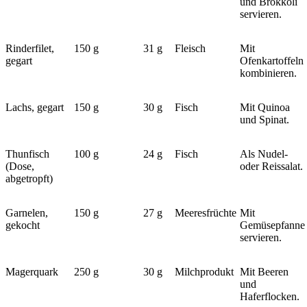
und Brokkoli
servieren.
Rinderfilet,
150 g
31 g
Fleisch
Mit
gegart
Ofenkartoffeln
kombinieren.
Lachs, gegart
150 g
30 g
Fisch
Mit Quinoa
und Spinat.
Thunfisch
100 g
24 g
Fisch
Als Nudel-
(Dose,
oder Reissalat.
abgetropft)
Garnelen,
150 g
27 g
Meeresfrüchte
Mit
gekocht
Gemüsepfanne
servieren.
Magerquark
250 g
30 g
Milchprodukt
Mit Beeren
und
Haferflocken.