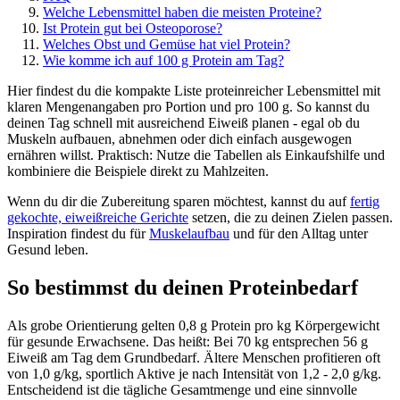
Welche Lebensmittel haben die meisten Proteine?
Ist Protein gut bei Osteoporose?
Welches Obst und Gemüse hat viel Protein?
Wie komme ich auf 100 g Protein am Tag?
Hier findest du die kompakte Liste proteinreicher Lebensmittel mit
klaren Mengenangaben pro Portion und pro 100 g. So kannst du
deinen Tag schnell mit ausreichend Eiweiß planen - egal ob du
Muskeln aufbauen, abnehmen oder dich einfach ausgewogen
ernähren willst. Praktisch: Nutze die Tabellen als Einkaufshilfe und
kombiniere die Beispiele direkt zu Mahlzeiten.
Wenn du dir die Zubereitung sparen möchtest, kannst du auf
fertig
gekochte, eiweißreiche Gerichte
setzen, die zu deinen Zielen passen.
Inspiration findest du für
Muskelaufbau
und für den Alltag unter
Gesund leben.
So bestimmst du deinen Proteinbedarf
Als grobe Orientierung gelten 0,8 g Protein pro kg Körpergewicht
für gesunde Erwachsene. Das heißt: Bei 70 kg entsprechen 56 g
Eiweiß am Tag dem Grundbedarf. Ältere Menschen profitieren oft
von 1,0 g/kg, sportlich Aktive je nach Intensität von 1,2 - 2,0 g/kg.
Entscheidend ist die tägliche Gesamtmenge und eine sinnvolle