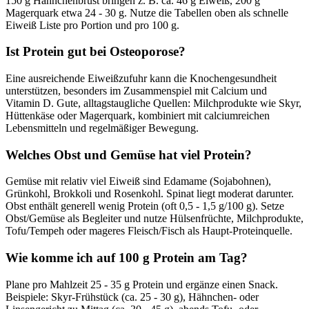
150 g Hähnchenbrust bringen z. B. ca. 46 g Eiweiß, 200 g
Magerquark etwa 24 - 30 g. Nutze die Tabellen oben als schnelle
Eiweiß Liste pro Portion und pro 100 g.
Ist Protein gut bei Osteoporose?
Eine ausreichende Eiweißzufuhr kann die Knochengesundheit
unterstützen, besonders im Zusammenspiel mit Calcium und
Vitamin D. Gute, alltagstaugliche Quellen: Milchprodukte wie Skyr,
Hüttenkäse oder Magerquark, kombiniert mit calciumreichen
Lebensmitteln und regelmäßiger Bewegung.
Welches Obst und Gemüse hat viel Protein?
Gemüse mit relativ viel Eiweiß sind Edamame (Sojabohnen),
Grünkohl, Brokkoli und Rosenkohl. Spinat liegt moderat darunter.
Obst enthält generell wenig Protein (oft 0,5 - 1,5 g/100 g). Setze
Obst/Gemüse als Begleiter und nutze Hülsenfrüchte, Milchprodukte,
Tofu/Tempeh oder mageres Fleisch/Fisch als Haupt-Proteinquelle.
Wie komme ich auf 100 g Protein am Tag?
Plane pro Mahlzeit 25 - 35 g Protein und ergänze einen Snack.
Beispiele: Skyr-Frühstück (ca. 25 - 30 g), Hähnchen- oder