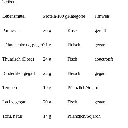
bleiben.
Lebensmittel
Protein/100 g
Kategorie
Hinweis
Parmesan
36 g
Käse
gereift
Hähnchenbrust, gegart
31 g
Fleisch
gegart
Thunfisch (Dose)
24 g
Fisch
abgetropft
Rinderfilet, gegart
22 g
Fleisch
gegart
Tempeh
19 g
Pflanzlich/Soja
roh
Lachs, gegart
20 g
Fisch
gegart
Tofu, natur
14 g
Pflanzlich/Soja
roh