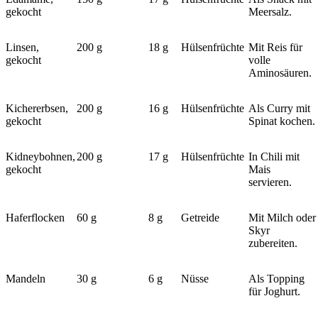
gekocht
Meersalz.
Linsen,
200 g
18 g
Hülsenfrüchte
Mit Reis für
gekocht
volle
Aminosäuren.
Kichererbsen,
200 g
16 g
Hülsenfrüchte
Als Curry mit
gekocht
Spinat kochen.
Kidneybohnen,
200 g
17 g
Hülsenfrüchte
In Chili mit
gekocht
Mais
servieren.
Haferflocken
60 g
8 g
Getreide
Mit Milch oder
Skyr
zubereiten.
Mandeln
30 g
6 g
Nüsse
Als Topping
für Joghurt.