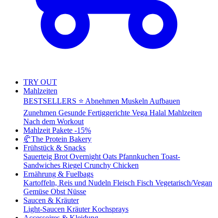
TRY OUT
Mahlzeiten
BESTSELLERS ⭐
Abnehmen
Muskeln Aufbauen
Zunehmen
Gesunde Fertiggerichte
Vega
Halal Mahlzeiten
Nach dem Workout
Mahlzeit Pakete
-15%
🥐
The Protein Bakery
Frühstück & Snacks
Sauerteig Brot
Overnight Oats
Pfannkuchen
Toast-
Sandwiches
Riegel
Crunchy Chicken
Ernährung & Fuelbags
Kartoffeln, Reis und Nudeln
Fleisch
Fisch
Vegetarisch/Vegan
Gemüse
Obst
Nüsse
Saucen & Kräuter
Light-Saucen
Kräuter
Kochsprays
Accessoires & Kleidung