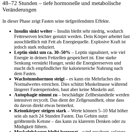
48–72 Stunden – tiefe hormonelle und metabolische
Veränderungen
In dieser Phase zeigt Fasten seine tiefgreifendsten Effekte.
Insulin sinkt weiter
– Insulin bleibt sehr niedrig, wodurch
Fettreserven leichter genutzt werden. Dein Körper arbeitet fast
ausschließlich mit Fett als Energiequelle. Explosive Kraft ist
jedoch stark reduziert.
Leptin sinkt um ca. 30–50%
– Leptin signalisiert, wie viel
Energie in deinen Fettzellen gespeichert ist. Eine starke
Senkung verstärkt Hunger, senkt die Energiereserven und
macht dich empfindlicher für kalorienreiche Nahrung nach
dem Fasten.
Wachstumshormon steigt
– es kann ein Mehrfaches des
Normalwertes erreichen. Dies schützt Muskelmasse während
längerer Fastenperioden, baut aber keine Muskeln auf.
Autophagie nimmt zu
– beschädigte Zellbestandteile werden
intensiver recycelt. Das dient der Zellgesundheit, ohne dass
du davon direkt etwas bemerkst.
Ketonkörper steigen stark
– Werte können 5–10 Mal höher
sein als nach 24 Stunden Fasten. Das Gehirn nutzt
größtenteils Ketone – das kann zu klarerem Denken oder zu
Müdigkeit führen.
Muskelglykogen bleibt begrenzt
– wird geschont, solange