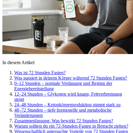
In diesem Artikel
Was ist 72 Stunden Fasten?
Was passiert in deinem Körper während 72 Stunden Fasten?
0–12 Stunden – normale Verdauung und Beginn der
Energiebereitstellung
12–24 Stunden – Glykogen wird knapp, Fettverbrennung
steigt
24–48 Stunden – Ketonkörperproduktion nimmt stark zu
48–72 Stunden – tiefe hormonelle und metabolische
Veränderungen
Zusammenfassung: Was bewirkt 72 Stunden Fasten?
Warum solltest du ein 72-Stunden-Fasten in Betracht ziehen?
Wissenschaftlich untersuchte Vorteile von 72 Stunden Fasten