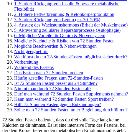
1. Starker Rückgang von Insulin & bessere metabolische
Flexibilität
2. Höhere Fettverbrennung & Ketonkörperproduktion
3. Starker Rückgang von Leptin (ca. 30–50%)
4. Anstieg des Wachstumshormons (Erhalt der Muskelmasse)
5. Aktivierung zellulärer Reparaturprozesse (Autophagie)
6. Mögliche Vorteile für Gehirn & Nervensystem
Mögliche Nachteile & Risiken von 72 Stunden Fasten
Mögliche Beschwerden & Nebenwirkungen
Nicht geeignet für
Wie führst du ein 72-Stunden-Fasten möglichst sicher durch?
Vorbereitung
Während des Fastens
Das Fasten nach 72 Stunden brechen
Häufig gestellte Fragen zum 72-Stunden-Fasten
Ist 72 Stunden Fasten besser als 24 Stunden?
Nimmt man durch 72 Stunden Fasten ab?
Darf man während 72 Stunden Fasten Supplements nehmen?
Kann man während 72 Stunden Fasten Sport treiben?
Hilft 72 Stunden Fasten gegen Entzündungen?
Sollte man 72 Stunden Fasten unter Begleitung durchführen?
72 Stunden Fasten bedeutet, dass du drei volle Tage lang keine
Kalorien zu dir nimmst. Es ist eine intensive Form des Fastens, bei
der dein Körper tiefer in den metabolischen Erholungsmodus geht,