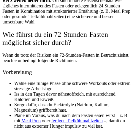
Bei Zweifel: lieber nicht.
Oft sind mildere Fastenschemata wie
tägliches intermittierendes Fasten oder gelegentlich 24 Stunden
Fasten in Kombination mit strukturierter Ernährung (z. B. Meal Prep
oder gesunde Tiefkühlmahlzeiten) eine sicherere und besser
umsetzbare Wahl.
Wie führst du ein 72-Stunden-Fasten
möglichst sicher durch?
Wenn du trotz der Risiken ein 72-Stunden-Fasten in Betracht ziehst,
beachte unbedingt folgende Richtlinien.
Vorbereitung
Wähle eine ruhige Phase ohne schwere Workouts oder extrem
stressige Arbeitstage.
Iss in den Tagen davor nährstoffreich, mit ausreichend
Kalorien und Eiweiß.
Sorge dafür, dass du Elektrolyte (Natrium, Kalium,
Magnesium) griffbereit hast.
Plane im Voraus, was du nach dem Fasten essen wirst – z. B.
mit
Meal Prep
oder
fertigen Tiefkühlmahlzeiten
–, damit du
nicht aus extremer Hunger impulsiv zu viel isst.