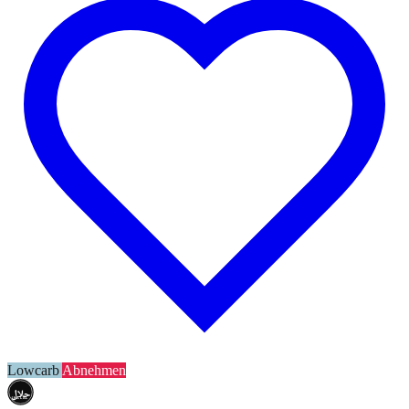
Lowcarb
Abnehmen
حلال
HALAL