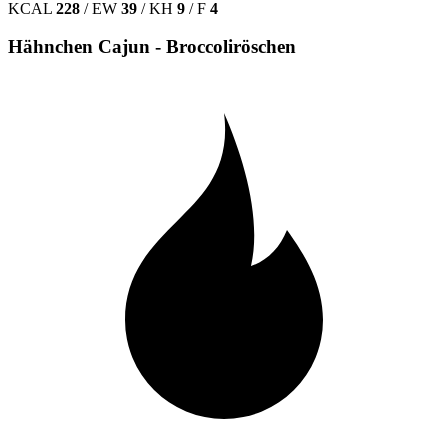
KCAL
228
/
EW
39
/
KH
9
/
F
4
Hähnchen Cajun - Broccoliröschen