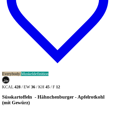
Everybody
Muskeldefinition
حلال
HALAL
KCAL
428
/
EW
36
/
KH
45
/
F
12
Süsskartoffeln - Hähnchenburger - Apfelrotkohl
(mit Gewürz)