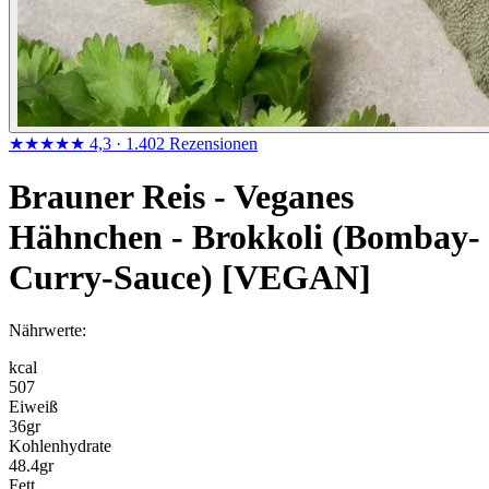
★★★★★
4,3
· 1.402 Rezensionen
Brauner Reis - Veganes
Hähnchen - Brokkoli (Bombay-
Curry-Sauce) [VEGAN]
Nährwerte:
kcal
507
Eiweiß
36
gr
Kohlenhydrate
48.4
gr
Fett