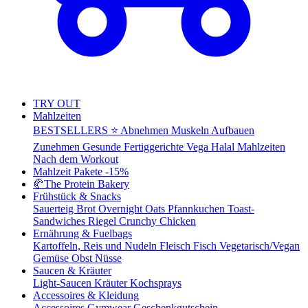
TRY OUT
Mahlzeiten
BESTSELLERS ⭐
Abnehmen
Muskeln Aufbauen
Zunehmen
Gesunde Fertiggerichte
Vega
Halal Mahlzeiten
Nach dem Workout
Mahlzeit Pakete
-15%
🥐
The Protein Bakery
Frühstück & Snacks
Sauerteig Brot
Overnight Oats
Pfannkuchen
Toast-
Sandwiches
Riegel
Crunchy Chicken
Ernährung & Fuelbags
Kartoffeln, Reis und Nudeln
Fleisch
Fisch
Vegetarisch/Vegan
Gemüse
Obst
Nüsse
Saucen & Kräuter
Light-Saucen
Kräuter
Kochsprays
Accessoires & Kleidung
Accessoires
Gymwear
Geschenkgutschein