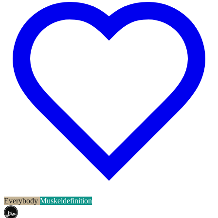
Everybody
Muskeldefinition
حلال
HALAL