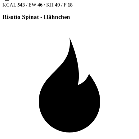
KCAL
543
/
EW
46
/
KH
49
/
F
18
Risotto Spinat - Hähnchen