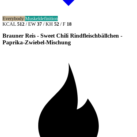
Everybody
Muskeldefinition
KCAL
512
/
EW
37
/
KH
52
/
F
18
Brauner Reis - Sweet Chili Rindfleischbällchen -
Paprika-Zwiebel-Mischung