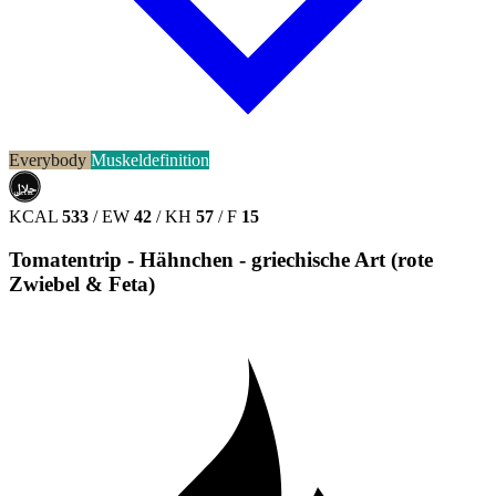
Everybody
Muskeldefinition
حلال
HALAL
KCAL
533
/
EW
42
/
KH
57
/
F
15
Tomatentrip - Hähnchen - griechische Art (rote
Zwiebel & Feta)