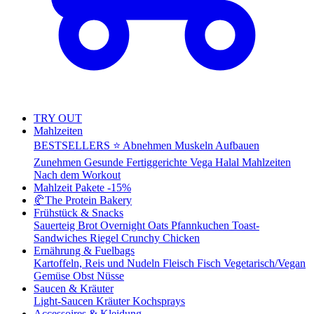
TRY OUT
Mahlzeiten
BESTSELLERS ⭐
Abnehmen
Muskeln Aufbauen
Zunehmen
Gesunde Fertiggerichte
Vega
Halal Mahlzeiten
Nach dem Workout
Mahlzeit Pakete
-15%
🥐
The Protein Bakery
Frühstück & Snacks
Sauerteig Brot
Overnight Oats
Pfannkuchen
Toast-
Sandwiches
Riegel
Crunchy Chicken
Ernährung & Fuelbags
Kartoffeln, Reis und Nudeln
Fleisch
Fisch
Vegetarisch/Vegan
Gemüse
Obst
Nüsse
Saucen & Kräuter
Light-Saucen
Kräuter
Kochsprays
Accessoires & Kleidung