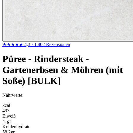
★★★★★
4,3
· 1.402 Rezensionen
Püree - Rindersteak -
Gartenerbsen & Möhren (mit
Soße) [BULK]
Nährwerte:
kcal
493
Eiweiß
41
gr
Kohlenhydrate
58.2
gr