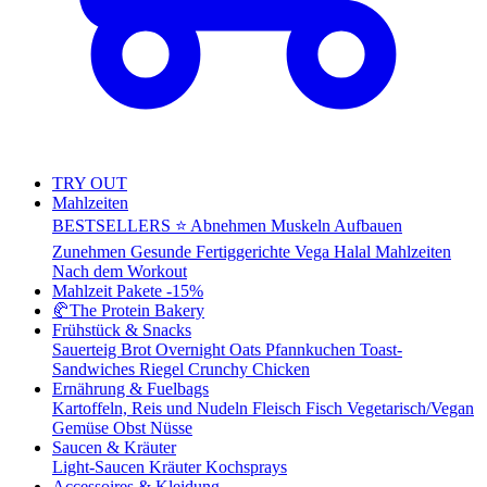
TRY OUT
Mahlzeiten
BESTSELLERS ⭐
Abnehmen
Muskeln Aufbauen
Zunehmen
Gesunde Fertiggerichte
Vega
Halal Mahlzeiten
Nach dem Workout
Mahlzeit Pakete
-15%
🥐
The Protein Bakery
Frühstück & Snacks
Sauerteig Brot
Overnight Oats
Pfannkuchen
Toast-
Sandwiches
Riegel
Crunchy Chicken
Ernährung & Fuelbags
Kartoffeln, Reis und Nudeln
Fleisch
Fisch
Vegetarisch/Vegan
Gemüse
Obst
Nüsse
Saucen & Kräuter
Light-Saucen
Kräuter
Kochsprays
Accessoires & Kleidung