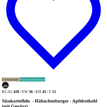
Everybody
Muskeldefinition
حلال
HALAL
KCAL
428
/
EW
36
/
KH
45
/
F
12
Süsskartoffeln - Hähnchenburger - Apfelrotkohl
(mit Gewürz)