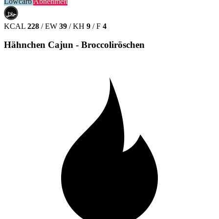
Lowcarb
Abnehmen
حلال
HALAL
KCAL
228
/
EW
39
/
KH
9
/
F
4
Hähnchen Cajun - Broccoliröschen