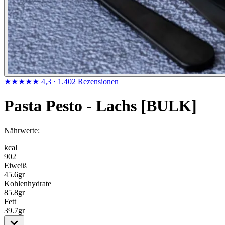
★★★★★
4,3
· 1.402 Rezensionen
Pasta Pesto - Lachs [BULK]
Nährwerte:
kcal
902
Eiweiß
45.6
gr
Kohlenhydrate
85.8
gr
Fett
39.7
gr