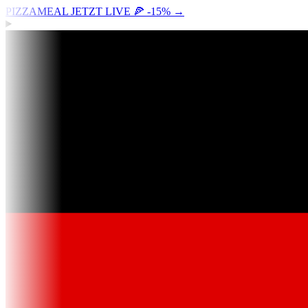
PIZZAMEAL JETZT LIVE 🍕 -15%
→