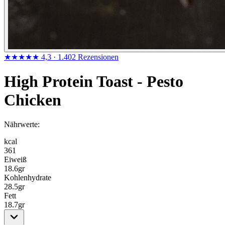
★★★★★
4,3
· 1.402 Rezensionen
High Protein Toast - Pesto
Chicken
Nährwerte:
kcal
361
Eiweiß
18.6
gr
Kohlenhydrate
28.5
gr
Fett
18.7
gr