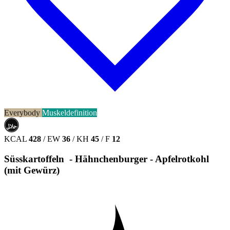
Everybody
Muskeldefinition
حلال
HALAL
KCAL
428
/
EW
36
/
KH
45
/
F
12
Süsskartoffeln - Hähnchenburger - Apfelrotkohl
(mit Gewürz)