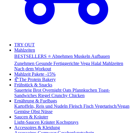
TRY OUT
Mahlzeiten
BESTSELLERS ⭐
Abnehmen
Muskeln Aufbauen
Zunehmen
Gesunde Fertiggerichte
Vega
Halal Mahlzeiten
Nach dem Workout
Mahlzeit Pakete
-15%
🥐
The Protein Bakery
Frühstück & Snacks
Sauerteig Brot
Overnight Oats
Pfannkuchen
Toast-
Sandwiches
Riegel
Crunchy Chicken
Ernährung & Fuelbags
Kartoffeln, Reis und Nudeln
Fleisch
Fisch
Vegetarisch/Vegan
Gemüse
Obst
Nüsse
Saucen & Kräuter
Light-Saucen
Kräuter
Kochsprays
Accessoires & Kleidung
Accessoires
Gymwear
Geschenkgutschein