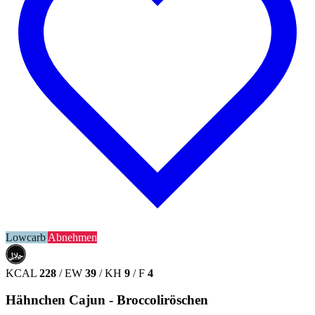
Lowcarb
Abnehmen
حلال
HALAL
KCAL
228
/
EW
39
/
KH
9
/
F
4
Hähnchen Cajun - Broccoliröschen