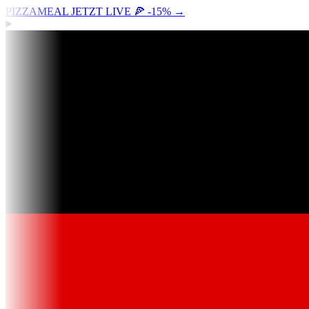
PIZZAMEAL JETZT LIVE 🍕 -15%
→